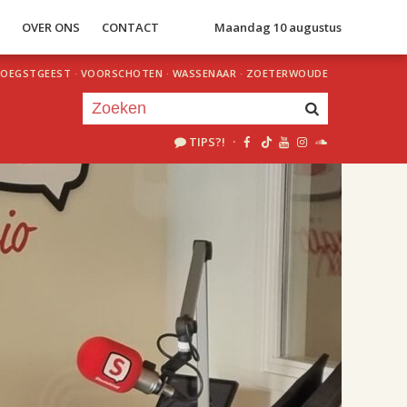
S
OVER ONS
CONTACT
Maandag 10 augustus
OEGSTGEEST
·
VOORSCHOTEN
·
WASSENAAR
·
ZOETERWOUDE
TIPS?!
·
Je luistert nu naar
uur 1 van 2
«
Vorig uur
Volgend uur
»
18.00