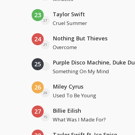
Taylor Swift
23
27
Cruel Summer
Nothing But Thieves
24
21
Overcome
25
Something On My Mind
Miley Cyrus
26
26
Used To Be Young
Billie Eilish
27
15
What Was I Made For?
Taylor Swift ft. Ice Spice