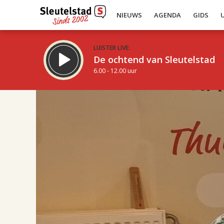
NIEUWS
AGENDA
GIDS
LUISTER LIVE:
De ochtend van Sleutelstad
6.00 - 12.00 uur
17.00
Inklappen