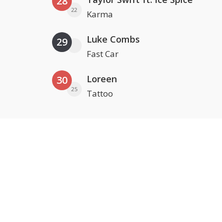
28
22
Karma
Luke Combs
29
Fast Car
Loreen
30
25
Tattoo