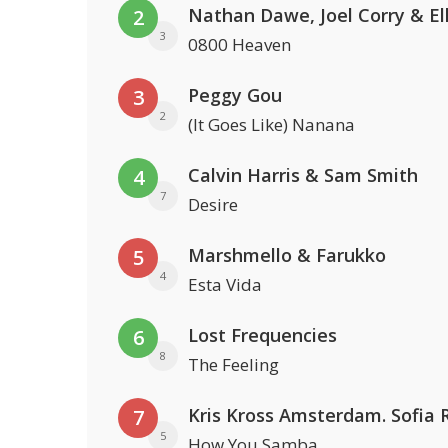
2
3
0800 Heaven
Peggy Gou
3
2
(It Goes Like) Nanana
Calvin Harris & Sam Smith
4
7
Desire
Marshmello & Farukko
5
4
Esta Vida
Lost Frequencies
6
8
The Feeling
7
5
How You Samba