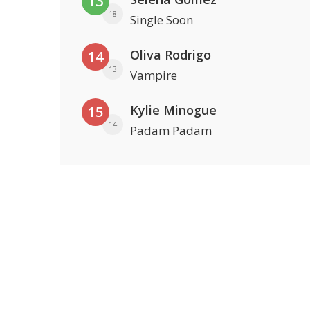
13
18
Single Soon
Oliva Rodrigo
14
13
Vampire
Kylie Minogue
15
14
Padam Padam