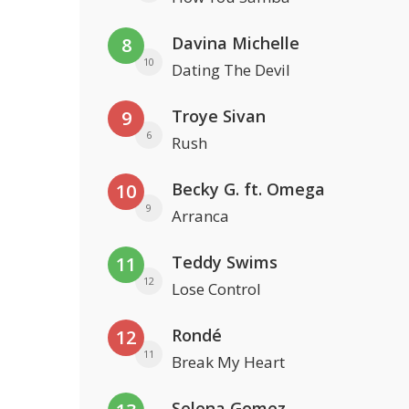
Davina Michelle
8
10
Dating The Devil
Troye Sivan
9
6
Rush
Becky G. ft. Omega
10
9
Arranca
Teddy Swims
11
12
Lose Control
Rondé
12
11
Break My Heart
Selena Gomez