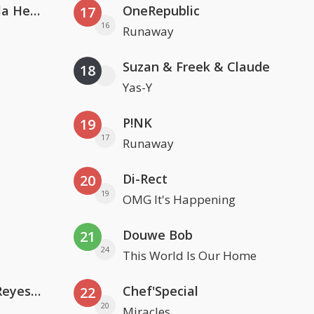
Nathan Dawe, Joel Corry & Ella Henderson
OneRepublic
17
16
Runaway
Suzan & Freek & Claude
18
Yas-Y
P!NK
19
17
Runaway
Di-Rect
20
19
OMG It's Happening
Douwe Bob
21
24
This World Is Our Home
Kris Kross Amsterdam. Sofia Reyes & Tinie Tempah
Chef'Special
22
20
Miracles