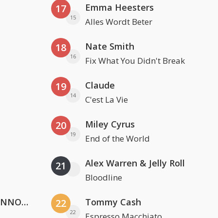
Emma Heesters
17
15
Alles Wordt Beter
Nate Smith
18
16
Fix What You Didn't Break
Claude
19
14
C'est La Vie
Miley Cyrus
20
19
End of the World
Alex Warren & Jelly Roll
21
Bloodline
Lustrum U.V.S.V/N.V.V.S.U. & ANNO ONS & Jopke van Dobbenburgh & Roeland Beelen
Tommy Cash
22
22
Espresso Macchiato