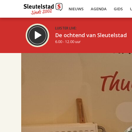
NIEUWS
AGENDA
GIDS
LUISTER LIVE:
De ochtend van Sleutelstad
6.00 - 12.00 uur
17.00
Inklappen