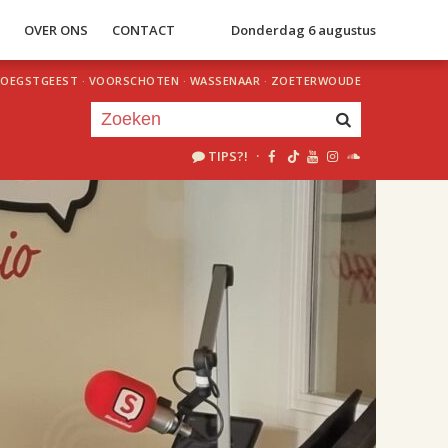
S
OVER ONS
CONTACT
Donderdag 6 augustus
OEGSTGEEST
·
VOORSCHOTEN
·
WASSENAAR
·
ZOETERWOUDE
TIPS?!
·
Je luistert nu naar
uur 1 van 2
«
Vorig uur
Volgend uur
»
18.00