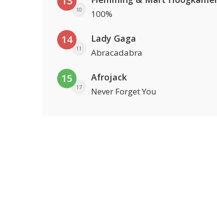
13
10
100%
Lady Gaga
14
11
Abracadabra
Afrojack
15
17
Never Forget You