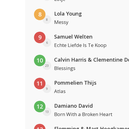
Lola Young
8
8
Messy
Samuel Welten
9
6
Echte Liefde Is Te Koop
Calvin Harris & Clementine D
10
23
Blessings
Pommelien Thijs
11
9
Atlas
Damiano David
12
13
Born With a Broken Heart
Flemming & Mart Hoogkame