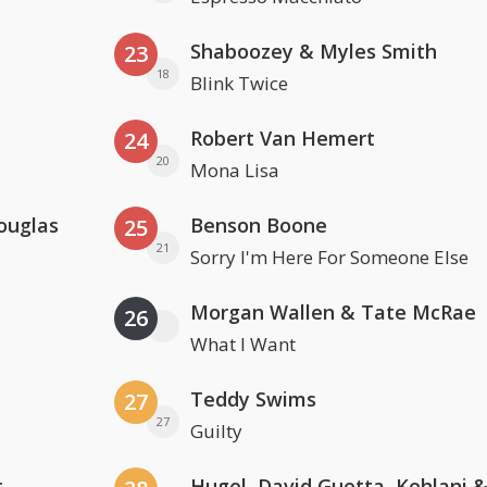
Shaboozey & Myles Smith
23
18
Blink Twice
Robert Van Hemert
24
20
Mona Lisa
ouglas
Benson Boone
25
21
Sorry I'm Here For Someone Else
Morgan Wallen & Tate McRae
26
What I Want
Teddy Swims
27
27
Guilty
r