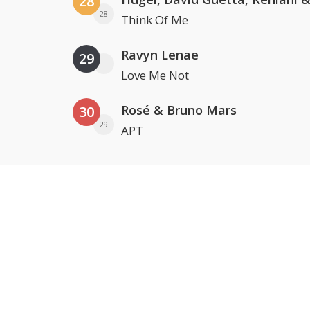
28
28
Think Of Me
Ravyn Lenae
29
Love Me Not
Rosé & Bruno Mars
30
29
APT