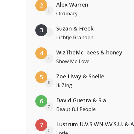
Alex Warren
2
2
Ordinary
Suzan & Freek
3
Lichtje Branden
WizTheMc, bees & honey
4
4
Show Me Love
Zoë Livay & Snelle
5
5
Ik Zing
David Guetta & Sia
6
7
Beautiful People
7
3
Lotje