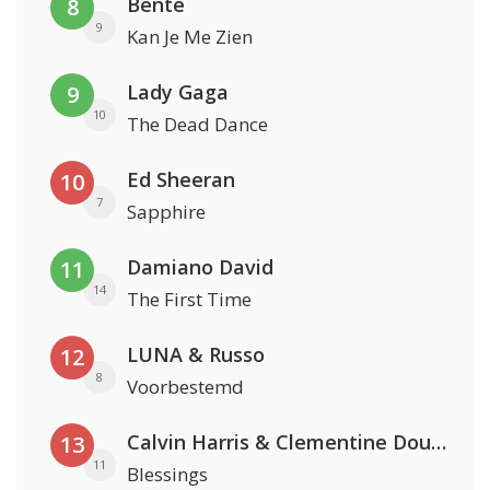
Bente
8
9
Kan Je Me Zien
Lady Gaga
9
10
The Dead Dance
Ed Sheeran
10
7
Sapphire
Damiano David
11
14
The First Time
LUNA & Russo
12
8
Voorbestemd
Calvin Harris & Clementine Douglas
13
11
Blessings