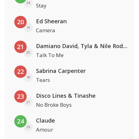
24
Stay
Ed Sheeran
20
19
Camera
Damiano David, Tyla & Nile Rodgers
21
20
Talk To Me
Sabrina Carpenter
22
18
Tears
Disco Lines & Tinashe
23
21
No Broke Boys
Claude
24
26
Amour