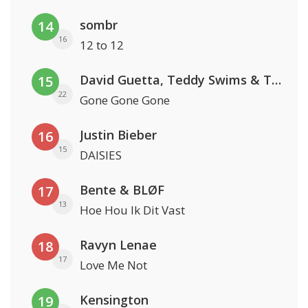
sombr
14
16
12 to 12
David Guetta, Teddy Swims & Tones And I
15
22
Gone Gone Gone
Justin Bieber
16
15
DAISIES
Bente & BLØF
17
13
Hoe Hou Ik Dit Vast
Ravyn Lenae
18
17
Love Me Not
Kensington
19