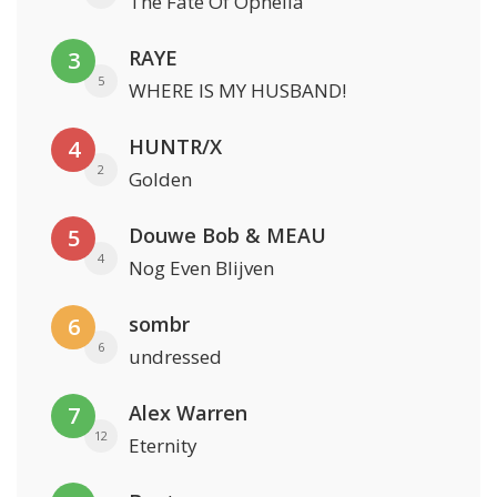
The Fate Of Ophelia
RAYE
3
5
WHERE IS MY HUSBAND!
HUNTR/X
4
2
Golden
Douwe Bob & MEAU
5
4
Nog Even Blijven
sombr
6
6
undressed
Alex Warren
7
12
Eternity