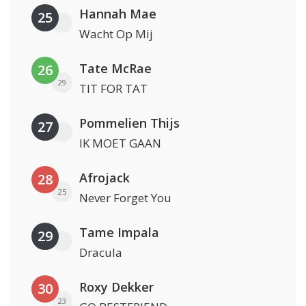
Hannah Mae
25
Wacht Op Mij
Tate McRae
26
29
TIT FOR TAT
Pommelien Thijs
27
IK MOET GAAN
Afrojack
28
25
Never Forget You
Tame Impala
29
Dracula
Roxy Dekker
30
23