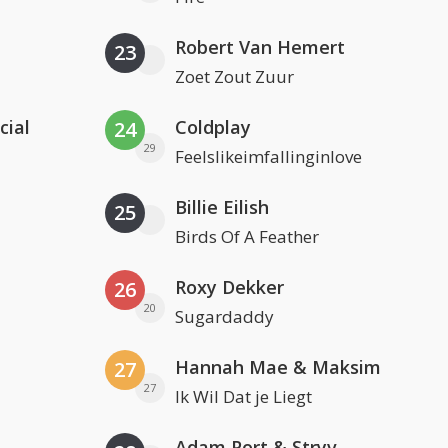
Robert Van Hemert
23
Zoet Zout Zuur
cial
Coldplay
24
29
Feelslikeimfallinginlove
Billie Eilish
25
Birds Of A Feather
Roxy Dekker
26
20
Sugardaddy
Hannah Mae & Maksim
27
27
Ik Wil Dat je Liegt
Adam Port & Stryv