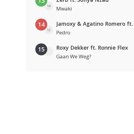
13
14
Mwaki
14
12
Pedro
Roxy Dekker ft. Ronnie Flex
15
Gaan We Weg?