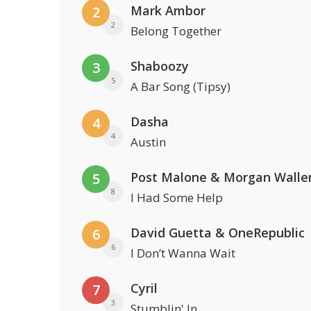
Mark Ambor
2
2
Belong Together
Shaboozy
3
5
A Bar Song (Tipsy)
Dasha
4
4
Austin
Post Malone & Morgan Walle
5
8
I Had Some Help
David Guetta & OneRepublic
6
6
I Don’t Wanna Wait
Cyril
7
3
Stumblin' In