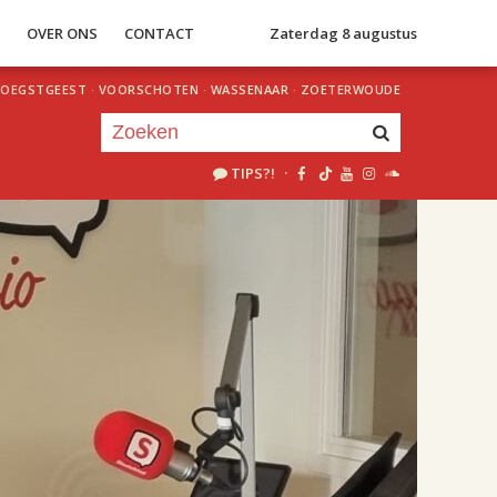
S
OVER ONS
CONTACT
Zaterdag 8 augustus
OEGSTGEEST
·
VOORSCHOTEN
·
WASSENAAR
·
ZOETERWOUDE
TIPS?!
·
Je luistert nu naar
uur 1 van 2
«
Vorig uur
Volgend uur
»
18.00