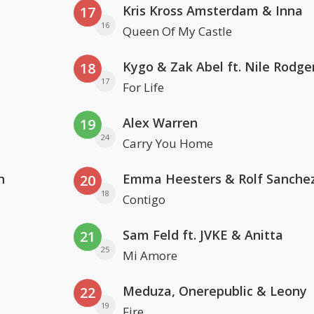
Kris Kross Amsterdam & Inna
17
16
Queen Of My Castle
Kygo & Zak Abel ft. Nile Rodge
18
17
For Life
Alex Warren
19
24
Carry You Home
n
Emma Heesters & Rolf Sanche
20
18
Contigo
Sam Feld ft. JVKE & Anitta
21
25
Mi Amore
Meduza, Onerepublic & Leony
22
19
Fire