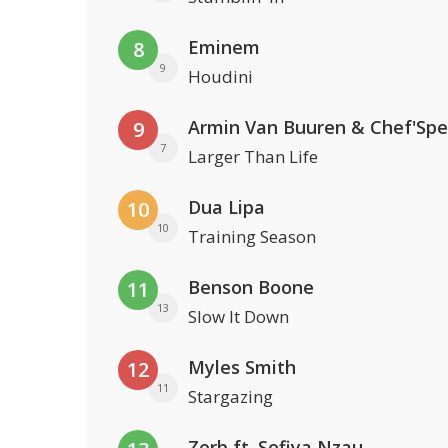
Eminem
8
9
Houdini
Armin Van Buuren & Chef'Spe
9
7
Larger Than Life
Dua Lipa
10
10
Training Season
Benson Boone
11
13
Slow It Down
Myles Smith
12
11
Stargazing
Zerb ft. Sofiya Nzau