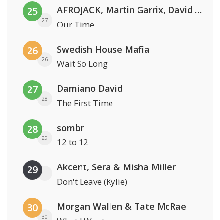
AFROJACK, Martin Garrix, David Guetta & Amél
25
27
Our Time
Swedish House Mafia
26
26
Wait So Long
Damiano David
27
28
The First Time
sombr
28
29
12 to 12
Akcent, Sera & Misha Miller
29
Don't Leave (Kylie)
Morgan Wallen & Tate McRae
30
30