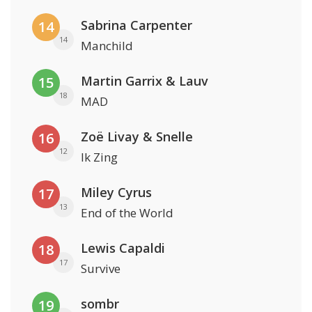
Sabrina Carpenter
14
14
Manchild
Martin Garrix & Lauv
15
18
MAD
Zoë Livay & Snelle
16
12
Ik Zing
Miley Cyrus
17
13
End of the World
Lewis Capaldi
18
17
Survive
sombr
19