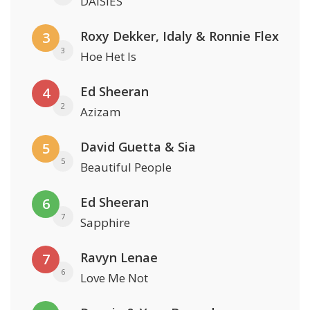
DAISIES
Roxy Dekker, Idaly & Ronnie Flex
3
3
Hoe Het Is
Ed Sheeran
4
2
Azizam
David Guetta & Sia
5
5
Beautiful People
Ed Sheeran
6
7
Sapphire
Ravyn Lenae
7
6
Love Me Not