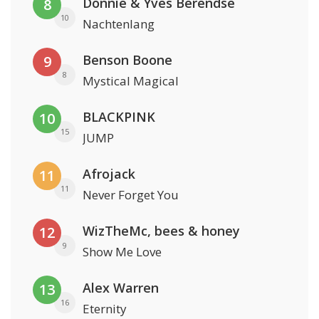
Donnie & Yves Berendse
8
10
Nachtenlang
Benson Boone
9
8
Mystical Magical
BLACKPINK
10
15
JUMP
Afrojack
11
11
Never Forget You
WizTheMc, bees & honey
12
9
Show Me Love
Alex Warren
13
16
Eternity