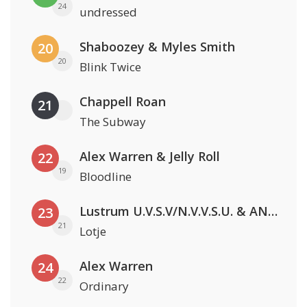
24
undressed
Shaboozey & Myles Smith
20
20
Blink Twice
Chappell Roan
21
The Subway
Alex Warren & Jelly Roll
22
19
Bloodline
Lustrum U.V.S.V/N.V.V.S.U. & ANNO ONS & Jopke van Dobbenburgh & Roeland Beelen
23
21
Lotje
Alex Warren
24
22
Ordinary