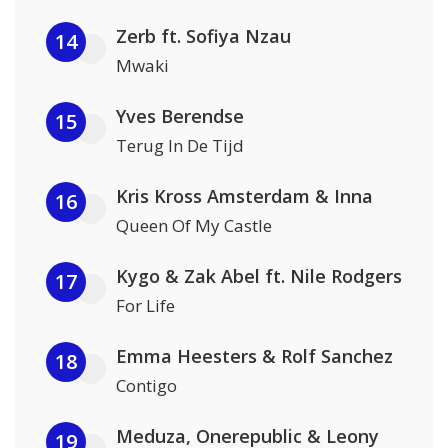
Zerb ft. Sofiya Nzau
14
Mwaki
Yves Berendse
15
Terug In De Tijd
Kris Kross Amsterdam & Inna
16
Queen Of My Castle
Kygo & Zak Abel ft. Nile Rodgers
17
For Life
Emma Heesters & Rolf Sanchez
18
Contigo
Meduza, Onerepublic & Leony
19