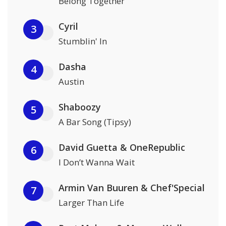
Belong Together
Cyril
3
Stumblin' In
Dasha
4
Austin
Shaboozy
5
A Bar Song (Tipsy)
David Guetta & OneRepublic
6
I Don’t Wanna Wait
Armin Van Buuren & Chef'Special
7
Larger Than Life