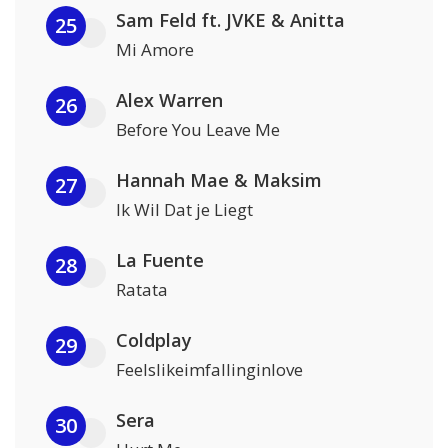
Sam Feld ft. JVKE & Anitta
25
Mi Amore
Alex Warren
26
Before You Leave Me
Hannah Mae & Maksim
27
Ik Wil Dat je Liegt
La Fuente
28
Ratata
Coldplay
29
Feelslikeimfallinginlove
Sera
30