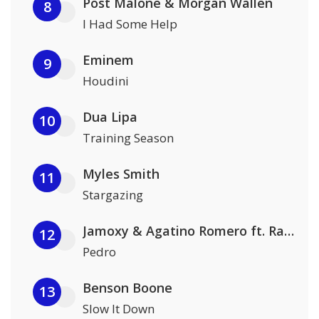
Post Malone & Morgan Wallen
8
I Had Some Help
Eminem
9
Houdini
Dua Lipa
10
Training Season
Myles Smith
11
Stargazing
Jamoxy & Agatino Romero ft. Raffaella Carrà
12
Pedro
Benson Boone
13
Slow It Down