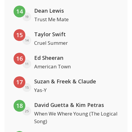
Dean Lewis
14
19
Trust Me Mate
Taylor Swift
15
14
Cruel Summer
Ed Sheeran
16
11
American Town
Suzan & Freek & Claude
17
15
Yas-Y
David Guetta & Kim Petras
18
25
When We Where Young (The Logical
Song)