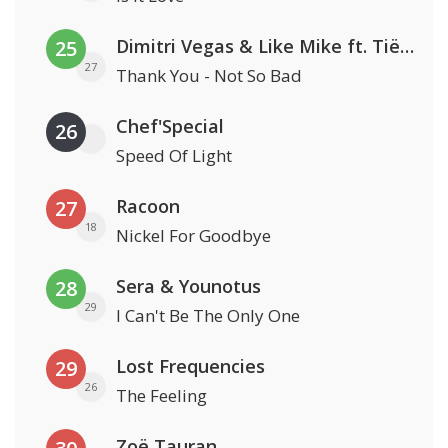
Dimitri Vegas & Like Mike ft. Tiësto, W&W & Dido
25
27
Thank You - Not So Bad
Chef'Special
26
Speed Of Light
Racoon
27
18
Nickel For Goodbye
Sera & Younotus
28
29
I Can't Be The Only One
Lost Frequencies
29
26
The Feeling
Zoë Tauran