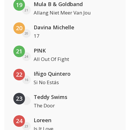
Mula B & Goldband
19
21
Allang Niet Meer Van Jou
Davina Michelle
20
20
17
P!NK
21
24
All Out Of Fight
Iñigo Quintero
22
16
Si No Estás
Teddy Swims
23
The Door
Loreen
24
23
Is It Love