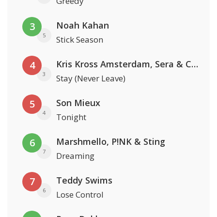
Greedy
Noah Kahan
3
5
Stick Season
Kris Kross Amsterdam, Sera & Conor Maynard
4
3
Stay (Never Leave)
Son Mieux
5
4
Tonight
Marshmello, P!NK & Sting
6
7
Dreaming
Teddy Swims
7
6
Lose Control