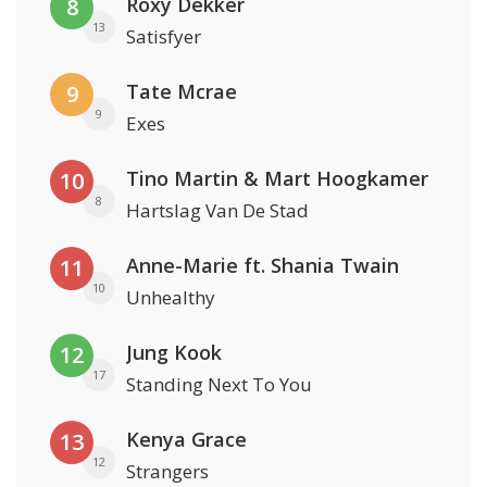
Roxy Dekker
8
13
Satisfyer
Tate Mcrae
9
9
Exes
Tino Martin & Mart Hoogkamer
10
8
Hartslag Van De Stad
Anne-Marie ft. Shania Twain
11
10
Unhealthy
Jung Kook
12
17
Standing Next To You
Kenya Grace
13
12
Strangers