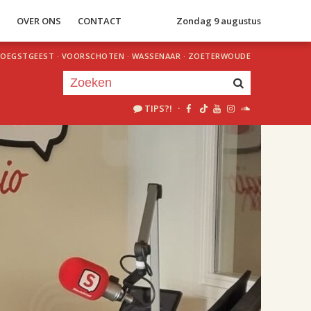
S
OVER ONS
CONTACT
Zondag 9 augustus
OEGSTGEEST
·
VOORSCHOTEN
·
WASSENAAR
·
ZOETERWOUDE
TIPS?!
·
Je luistert nu naar
uur 1 van 2
«
Vorig uur
Volgend uur
»
18.00