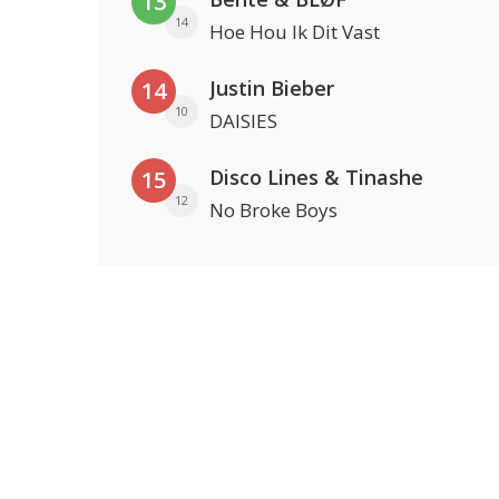
13
14
Hoe Hou Ik Dit Vast
Justin Bieber
14
10
DAISIES
Disco Lines & Tinashe
15
12
No Broke Boys