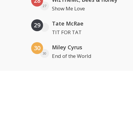
28
27
Show Me Love
Tate McRae
29
TIT FOR TAT
Miley Cyrus
30
30
End of the World