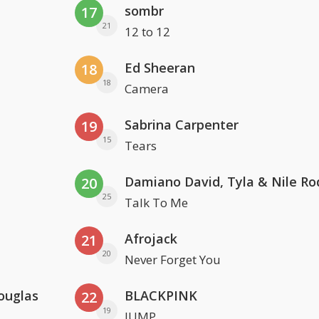
sombr
17
21
12 to 12
Ed Sheeran
18
18
Camera
Sabrina Carpenter
19
15
Tears
Damiano David, Tyla & Nile Ro
20
25
Talk To Me
Afrojack
21
20
Never Forget You
ouglas
BLACKPINK
22
19
JUMP