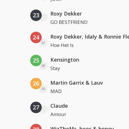
Roxy Dekker
23
GO BESTFRIEND
Roxy Dekker, Idaly & Ronnie Fl
24
22
Hoe Het Is
Kensington
25
28
Stay
Martin Garrix & Lauv
26
26
MAD
Claude
27
Amour
WizTheMc, bees & honey