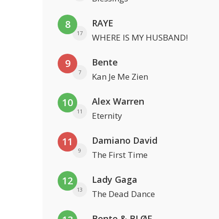
RAYE
8
17
WHERE IS MY HUSBAND!
Bente
9
7
Kan Je Me Zien
Alex Warren
10
11
Eternity
Damiano David
11
9
The First Time
Lady Gaga
12
13
The Dead Dance
Bente & BLØF