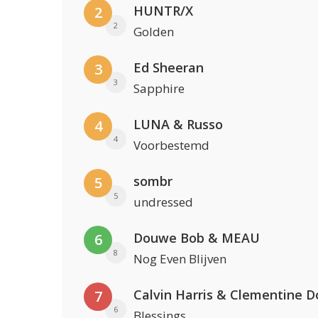
HUNTR/X
2
2
Golden
Ed Sheeran
3
3
Sapphire
LUNA & Russo
4
4
Voorbestemd
sombr
5
5
undressed
Douwe Bob & MEAU
6
8
Nog Even Blijven
Calvin Harris & Clementine D
7
6
Blessings