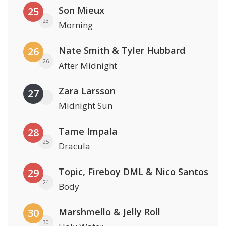
Son Mieux
25
23
Morning
Nate Smith & Tyler Hubbard
26
26
After Midnight
Zara Larsson
27
Midnight Sun
Tame Impala
28
25
Dracula
Topic, Fireboy DML & Nico Santos
29
24
Body
Marshmello & Jelly Roll
30
30