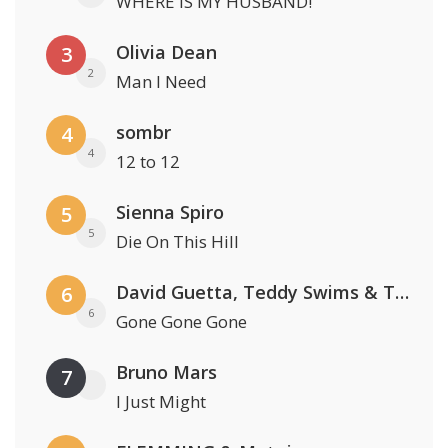
WHERE IS MY HUSBAND!
Olivia Dean
3
2
Man I Need
sombr
4
4
12 to 12
Sienna Spiro
5
5
Die On This Hill
David Guetta, Teddy Swims & Tones And I
6
6
Gone Gone Gone
Bruno Mars
7
I Just Might