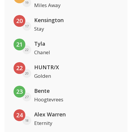
19
Miles Away
Kensington
20
17
Stay
Tyla
21
22
Chanel
HUNTR/X
22
20
Golden
Bente
23
27
Hoogtevrees
Alex Warren
24
18
Eternity