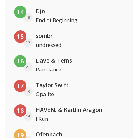
Djo
14
15
End of Beginning
sombr
15
10
undressed
Dave & Tems
16
21
Raindance
Taylor Swift
17
16
Opalite
HAVEN. & Kaitlin Aragon
18
14
I Run
Ofenbach
19