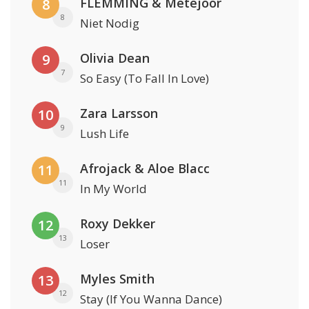
FLEMMING & Metejoor
8
8
Niet Nodig
Olivia Dean
9
7
So Easy (To Fall In Love)
Zara Larsson
10
9
Lush Life
Afrojack & Aloe Blacc
11
11
In My World
Roxy Dekker
12
13
Loser
Myles Smith
13
12
Stay (If You Wanna Dance)