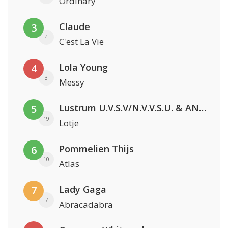
Ordinary
Claude
3
4
C'est La Vie
Lola Young
4
3
Messy
Lustrum U.V.S.V/N.V.V.S.U. & ANNO ONS & Jopke van Dobbenburgh & Roeland Beelen
5
19
Lotje
Pommelien Thijs
6
10
Atlas
Lady Gaga
7
7
Abracadabra