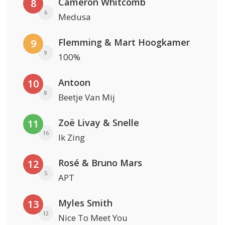
Cameron Whitcomb
8
6
Medusa
Flemming & Mart Hoogkamer
9
9
100%
Antoon
10
8
Beetje Van Mij
Zoë Livay & Snelle
11
16
Ik Zing
Rosé & Bruno Mars
12
5
APT
Myles Smith
13
12
Nice To Meet You