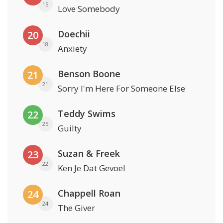
15
Love Somebody
Doechii
20
18
Anxiety
Benson Boone
21
21
Sorry I'm Here For Someone Else
Teddy Swims
22
25
Guilty
Suzan & Freek
23
22
Ken Je Dat Gevoel
Chappell Roan
24
24
The Giver