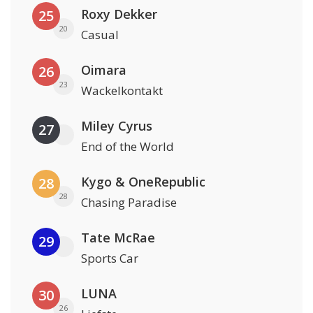
Roxy Dekker
25
20
Casual
Oimara
26
23
Wackelkontakt
Miley Cyrus
27
End of the World
Kygo & OneRepublic
28
28
Chasing Paradise
Tate McRae
29
Sports Car
LUNA
30
26