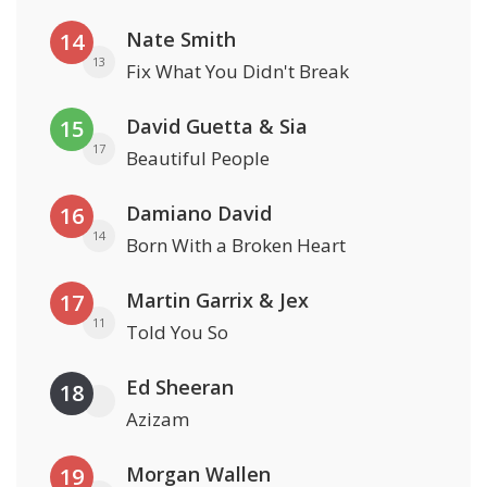
Nate Smith
14
13
Fix What You Didn't Break
David Guetta & Sia
15
17
Beautiful People
Damiano David
16
14
Born With a Broken Heart
Martin Garrix & Jex
17
11
Told You So
Ed Sheeran
18
Azizam
Morgan Wallen
19