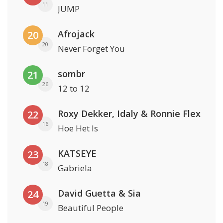
11
JUMP
Afrojack
20
20
Never Forget You
sombr
21
26
12 to 12
Roxy Dekker, Idaly & Ronnie Flex
22
16
Hoe Het Is
KATSEYE
23
18
Gabriela
David Guetta & Sia
24
19
Beautiful People