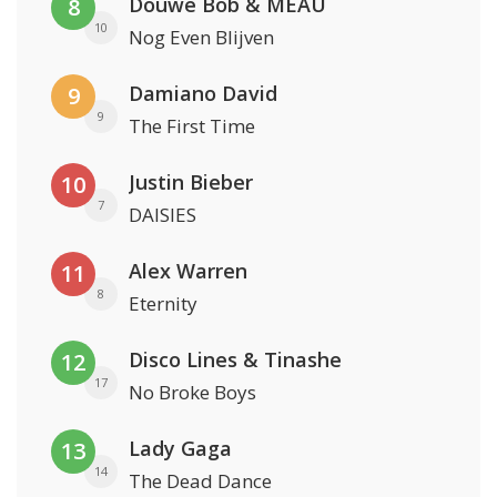
Douwe Bob & MEAU
8
10
Nog Even Blijven
Damiano David
9
9
The First Time
Justin Bieber
10
7
DAISIES
Alex Warren
11
8
Eternity
Disco Lines & Tinashe
12
17
No Broke Boys
Lady Gaga
13
14
The Dead Dance