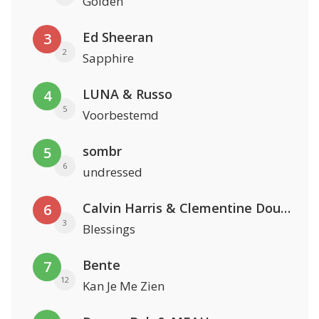
Golden
Ed Sheeran
3
2
Sapphire
LUNA & Russo
4
5
Voorbestemd
sombr
5
6
undressed
Calvin Harris & Clementine Douglas
6
3
Blessings
Bente
7
12
Kan Je Me Zien