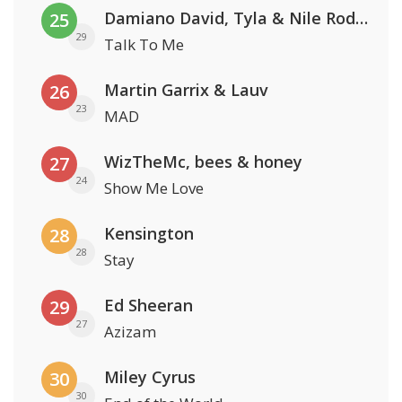
Damiano David, Tyla & Nile Rodgers
25
29
Talk To Me
Martin Garrix & Lauv
26
23
MAD
WizTheMc, bees & honey
27
24
Show Me Love
Kensington
28
28
Stay
Ed Sheeran
29
27
Azizam
Miley Cyrus
30
30