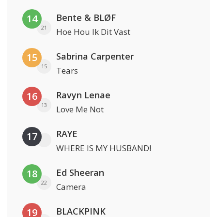
Bente & BLØF
14
21
Hoe Hou Ik Dit Vast
Sabrina Carpenter
15
15
Tears
Ravyn Lenae
16
13
Love Me Not
RAYE
17
WHERE IS MY HUSBAND!
Ed Sheeran
18
22
Camera
BLACKPINK
19