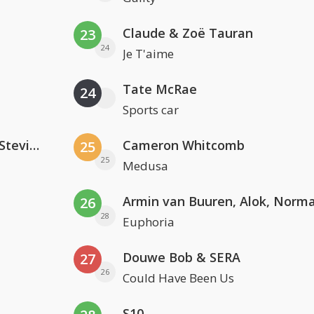
Claude & Zoë Tauran
23
24
Je T'aime
Tate McRae
24
Sports car
PAWSA & The Adventures Of Stevie V
Cameron Whitcomb
25
25
Medusa
26
28
Euphoria
Douwe Bob & SERA
27
26
Could Have Been Us
S10