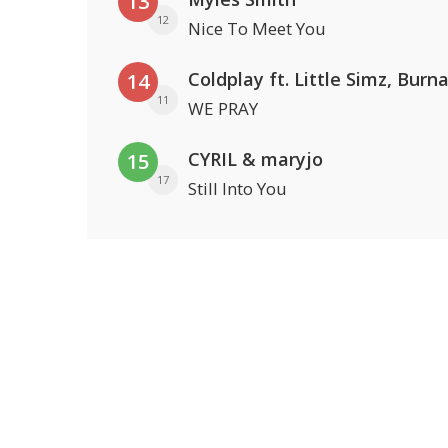
13
12
Nice To Meet You
14
11
WE PRAY
CYRIL & maryjo
15
17
Still Into You