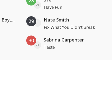
28
29
Have Fun
Coldplay ft. Little Simz, Burna Boy, Elyanna & Tini
Nate Smith
29
Fix What You Didn't Break
Sabrina Carpenter
30
21
Taste