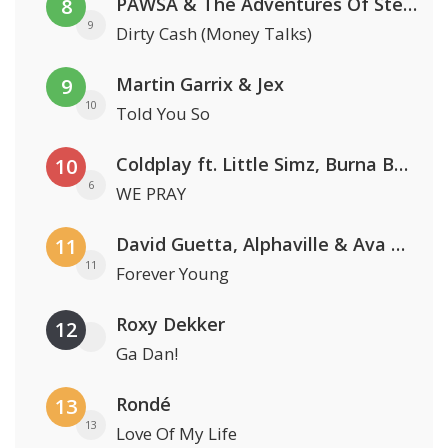
PAWSA & The Adventures Of Stevie V
8
9
Dirty Cash (Money Talks)
Martin Garrix & Jex
9
10
Told You So
Coldplay ft. Little Simz, Burna Boy, Elyanna & Tini
10
6
WE PRAY
David Guetta, Alphaville & Ava Max
11
11
Forever Young
Roxy Dekker
12
Ga Dan!
Rondé
13
13
Love Of My Life