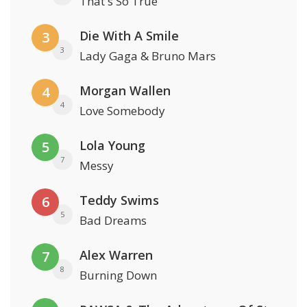
That's So True
Die With A Smile
3
3
Lady Gaga & Bruno Mars
Morgan Wallen
4
4
Love Somebody
Lola Young
5
7
Messy
Teddy Swims
6
5
Bad Dreams
Alex Warren
7
8
Burning Down