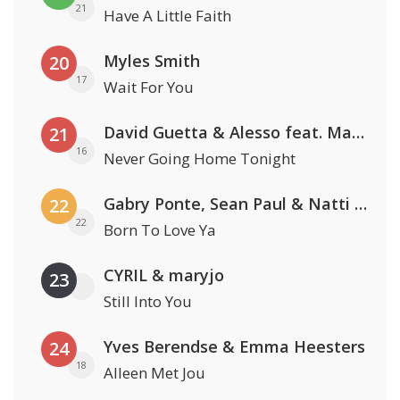
21
Have A Little Faith
Myles Smith
20
17
Wait For You
David Guetta & Alesso feat. Madison Love
21
16
Never Going Home Tonight
Gabry Ponte, Sean Paul & Natti Natasha
22
22
Born To Love Ya
CYRIL & maryjo
23
Still Into You
Yves Berendse & Emma Heesters
24
18
Alleen Met Jou