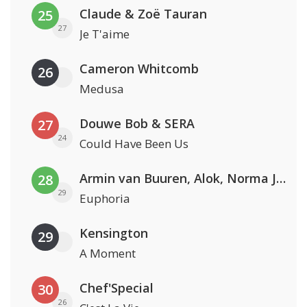
Claude & Zoë Tauran
25
27
Je T'aime
Cameron Whitcomb
26
Medusa
Douwe Bob & SERA
27
24
Could Have Been Us
Armin van Buuren, Alok, Norma Jean Martine & LAWRENT
28
29
Euphoria
Kensington
29
A Moment
Chef'Special
30
26