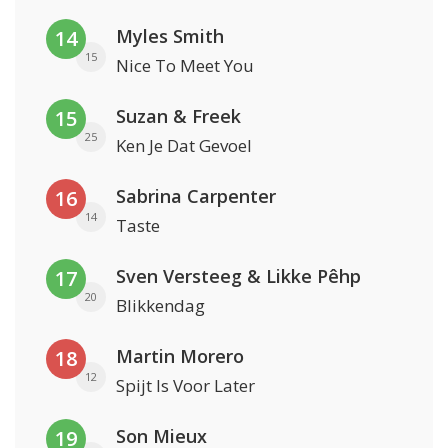
Myles Smith
14
15
Nice To Meet You
Suzan & Freek
15
25
Ken Je Dat Gevoel
Sabrina Carpenter
16
14
Taste
Sven Versteeg & Likke Pêhp
17
20
Blikkendag
Martin Morero
18
12
Spijt Is Voor Later
Son Mieux
19