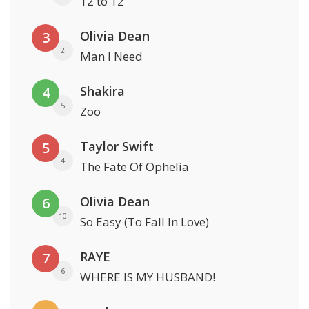
12 to 12
Olivia Dean
3
2
Man I Need
Shakira
4
5
Zoo
Taylor Swift
5
4
The Fate Of Ophelia
Olivia Dean
6
10
So Easy (To Fall In Love)
RAYE
7
6
WHERE IS MY HUSBAND!