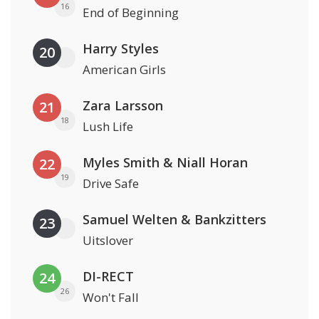
16
End of Beginning
Harry Styles
20
American Girls
Zara Larsson
21
18
Lush Life
Myles Smith & Niall Horan
22
19
Drive Safe
Samuel Welten & Bankzitters
23
Uitslover
DI-RECT
24
26
Won't Fall