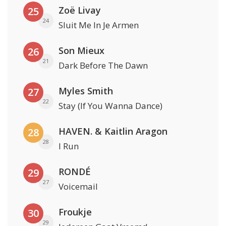
Zoë Livay
25
24
Sluit Me In Je Armen
Son Mieux
26
21
Dark Before The Dawn
Myles Smith
27
22
Stay (If You Wanna Dance)
HAVEN. & Kaitlin Aragon
28
28
I Run
RONDÉ
29
27
Voicemail
Froukje
30
29