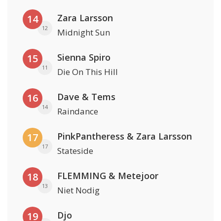
Zara Larsson
14
12
Midnight Sun
Sienna Spiro
15
11
Die On This Hill
Dave & Tems
16
14
Raindance
PinkPantheress & Zara Larsson
17
17
Stateside
FLEMMING & Metejoor
18
13
Niet Nodig
Djo
19