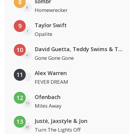
sombr
8
8
Homewrecker
Taylor Swift
9
7
Opalite
David Guetta, Teddy Swims & Tones And I
10
9
Gone Gone Gone
Alex Warren
11
FEVER DREAM
Ofenbach
12
15
Miles Away
Justė, Jaxstyle & Jon
13
20
Turn The Lights Off