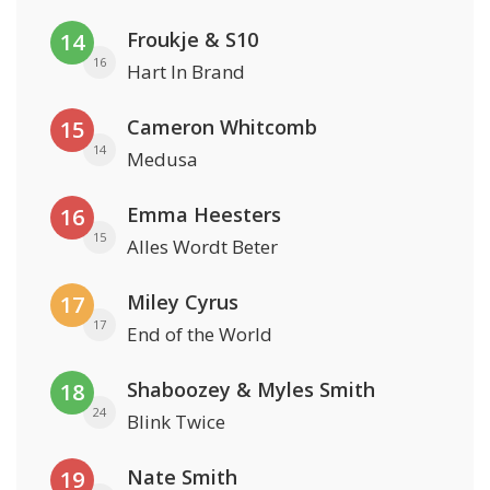
Froukje & S10
14
16
Hart In Brand
Cameron Whitcomb
15
14
Medusa
Emma Heesters
16
15
Alles Wordt Beter
Miley Cyrus
17
17
End of the World
Shaboozey & Myles Smith
18
24
Blink Twice
Nate Smith
19