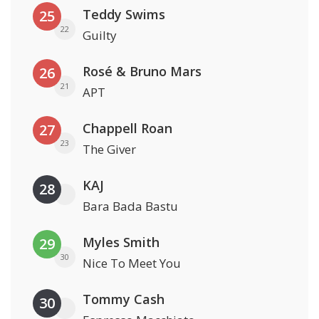
Teddy Swims
25
22
Guilty
Rosé & Bruno Mars
26
21
APT
Chappell Roan
27
23
The Giver
KAJ
28
Bara Bada Bastu
Myles Smith
29
30
Nice To Meet You
Tommy Cash
30