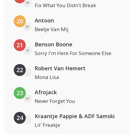
18
Fix What You Didn't Break
Antoon
20
20
Beetje Van Mij
Benson Boone
21
19
Sorry I'm Here For Someone Else
Robert Van Hemert
22
Mona Lisa
Afrojack
23
25
Never Forget You
Kraantje Pappie & ADF Samski
24
Lil' Freakje