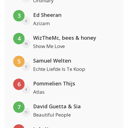
Ordinary
Ed Sheeran
3
6
Azizam
WizTheMc, bees & honey
4
10
Show Me Love
Samuel Welten
5
5
Echte Liefde Is Te Koop
Pommelien Thijs
6
4
Atlas
David Guetta & Sia
7
11
Beautiful People