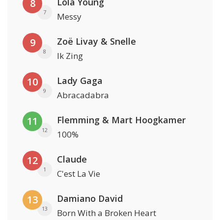
Lola Young
8
7
Messy
Zoë Livay & Snelle
9
8
Ik Zing
Lady Gaga
10
9
Abracadabra
Flemming & Mart Hoogkamer
11
12
100%
Claude
12
1
C'est La Vie
Damiano David
13
13
Born With a Broken Heart