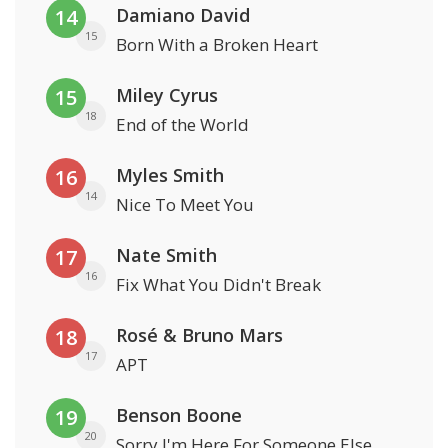
Damiano David
14
15
Born With a Broken Heart
Miley Cyrus
15
18
End of the World
Myles Smith
16
14
Nice To Meet You
Nate Smith
17
16
Fix What You Didn't Break
Rosé & Bruno Mars
18
17
APT
Benson Boone
19
20
Sorry I'm Here For Someone Else