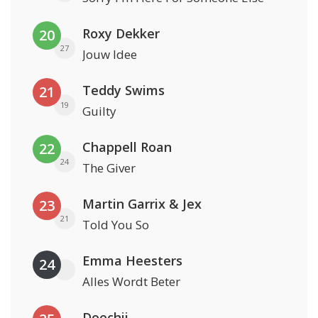
Roxy Dekker
20
27
Jouw Idee
Teddy Swims
21
19
Guilty
Chappell Roan
22
24
The Giver
Martin Garrix & Jex
23
21
Told You So
Emma Heesters
24
Alles Wordt Beter
Doechii