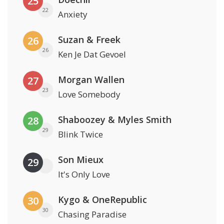
25
22
Anxiety
Suzan & Freek
26
26
Ken Je Dat Gevoel
Morgan Wallen
27
23
Love Somebody
Shaboozey & Myles Smith
28
29
Blink Twice
Son Mieux
29
It's Only Love
Kygo & OneRepublic
30
30
Chasing Paradise