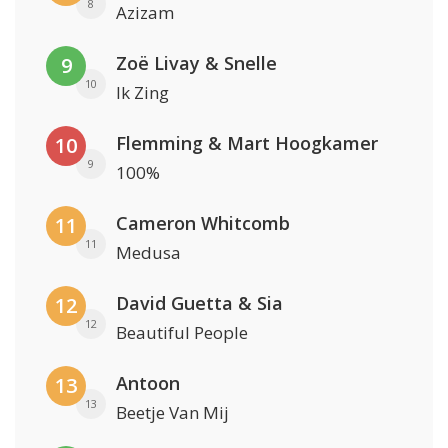
8
Azizam
Zoë Livay & Snelle
9
10
Ik Zing
Flemming & Mart Hoogkamer
10
9
100%
Cameron Whitcomb
11
11
Medusa
David Guetta & Sia
12
12
Beautiful People
Antoon
13
13
Beetje Van Mij