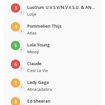
Lustrum U.V.S.V/N.V.V.S.U. & ANNO ONS & Jopke van Dobbenburgh & Roeland Beelen
3
2
Lotje
Pommelien Thijs
4
4
Atlas
Lola Young
5
6
Messy
Claude
6
5
C'est La Vie
Lady Gaga
7
7
Abracadabra
Ed Sheeran
8