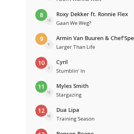
Roxy Dekker ft. Ronnie Flex
8
15
Gaan We Weg?
Armin Van Buuren & Chef'Spe
9
9
Larger Than Life
Cyril
10
7
Stumblin' In
Myles Smith
11
12
Stargazing
Dua Lipa
12
10
Training Season
Benson Boone