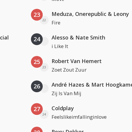
Meduza, Onerepublic & Leony
23
22
Fire
cial
Alesso & Nate Smith
24
i Like It
Robert Van Hemert
25
23
Zoet Zout Zuur
André Hazes & Mart Hoogkam
26
Zij Is Van Mij
Coldplay
27
24
Feelslikeimfallinginlove
Roxy Dekker