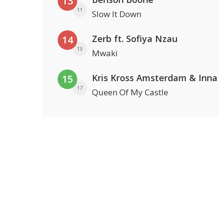
13
11
Slow It Down
Zerb ft. Sofiya Nzau
14
13
Mwaki
Kris Kross Amsterdam & Inna
15
17
Queen Of My Castle