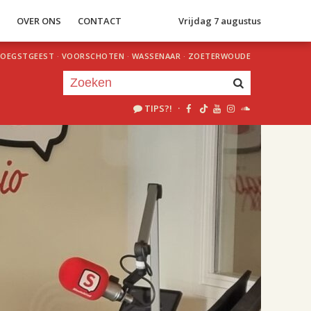
S
OVER ONS
CONTACT
Vrijdag 7 augustus
OEGSTGEEST
·
VOORSCHOTEN
·
WASSENAAR
·
ZOETERWOUDE
TIPS?!
·
Je luistert nu naar
uur 1 van 2
«
Vorig uur
Volgend uur
»
18.00