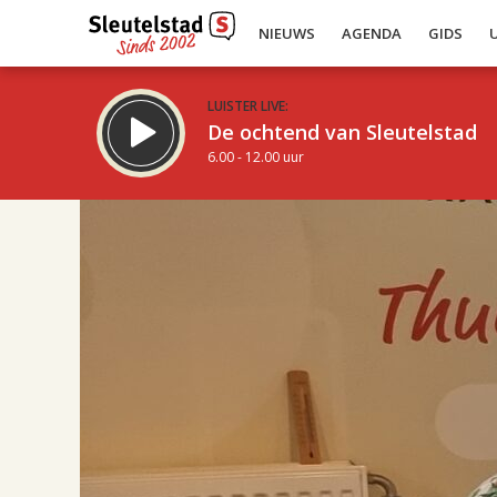
NIEUWS
AGENDA
GIDS
LUISTER LIVE:
De ochtend van Sleutelstad
6.00 - 12.00 uur
17.00
Inklappen