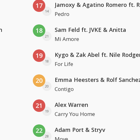
17
14
Pedro
n
Sam Feld ft. JVKE & Anitta
18
21
Mi Amore
Kygo & Zak Abel ft. Nile Rodge
19
18
For Life
Emma Heesters & Rolf Sanche
20
20
Contigo
Alex Warren
21
19
Carry You Home
Adam Port & Stryv
22
28
Move