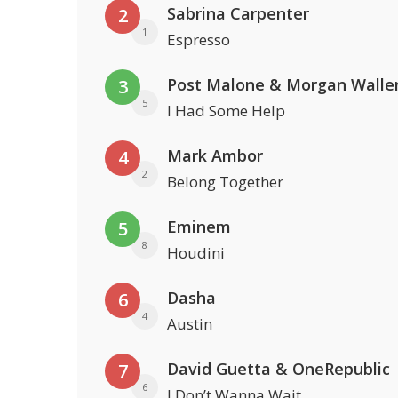
Sabrina Carpenter
2
1
Espresso
Post Malone & Morgan Walle
3
5
I Had Some Help
Mark Ambor
4
2
Belong Together
Eminem
5
8
Houdini
Dasha
6
4
Austin
David Guetta & OneRepublic
7
6
I Don’t Wanna Wait