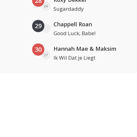
28
26
Sugardaddy
Chappell Roan
29
Good Luck, Babe!
Hannah Mae & Maksim
30
27
Ik Wil Dat je Liegt