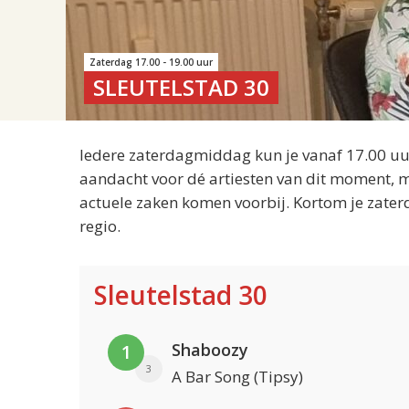
Zaterdag 17.00 - 19.00 uur
SLEUTELSTAD 30
Iedere zaterdagmiddag kun je vanaf 17.00 uur
aandacht voor dé artiesten van dit moment, m
actuele zaken komen voorbij. Kortom je zater
regio.
Sleutelstad 30
Shaboozy
1
3
A Bar Song (Tipsy)