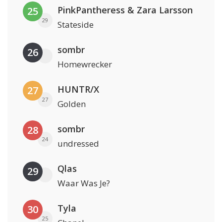
PinkPantheress & Zara Larsson
25
29
Stateside
sombr
26
Homewrecker
HUNTR/X
27
27
Golden
sombr
28
24
undressed
Qlas
29
Waar Was Je?
Tyla
30
25