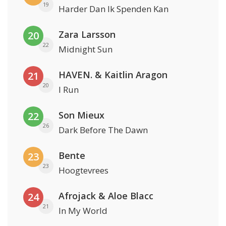
19
Harder Dan Ik Spenden Kan
Zara Larsson
20
22
Midnight Sun
HAVEN. & Kaitlin Aragon
21
20
I Run
Son Mieux
22
26
Dark Before The Dawn
Bente
23
23
Hoogtevrees
Afrojack & Aloe Blacc
24
21
In My World