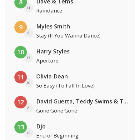
Dave & Tems
8
11
Raindance
Myles Smith
9
9
Stay (If You Wanna Dance)
Harry Styles
10
13
Aperture
Olivia Dean
11
10
So Easy (To Fall In Love)
David Guetta, Teddy Swims & Tones And I
12
8
Gone Gone Gone
Djo
13
14
End of Beginning