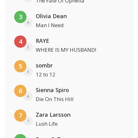
The Fate Of Ophelia
Olivia Dean
3
4
Man I Need
RAYE
4
2
WHERE IS MY HUSBAND!
sombr
5
5
12 to 12
Sienna Spiro
6
6
Die On This Hill
Zara Larsson
7
7
Lush Life