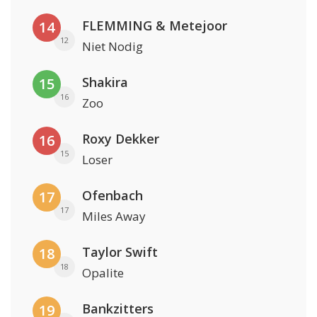
FLEMMING & Metejoor
14
12
Niet Nodig
Shakira
15
16
Zoo
Roxy Dekker
16
15
Loser
Ofenbach
17
17
Miles Away
Taylor Swift
18
18
Opalite
Bankzitters
19