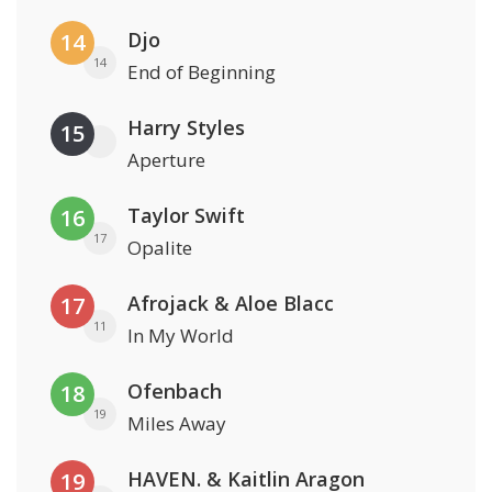
Djo
14
14
End of Beginning
Harry Styles
15
Aperture
Taylor Swift
16
17
Opalite
Afrojack & Aloe Blacc
17
11
In My World
Ofenbach
18
19
Miles Away
HAVEN. & Kaitlin Aragon
19