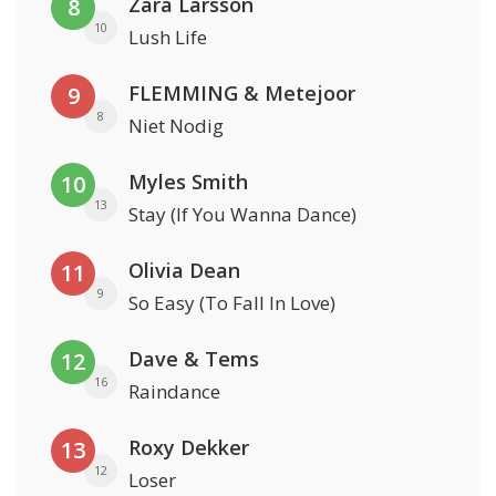
Zara Larsson
8
10
Lush Life
FLEMMING & Metejoor
9
8
Niet Nodig
Myles Smith
10
13
Stay (If You Wanna Dance)
Olivia Dean
11
9
So Easy (To Fall In Love)
Dave & Tems
12
16
Raindance
Roxy Dekker
13
12
Loser