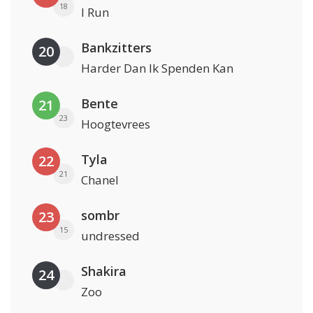
18
I Run
Bankzitters
20
Harder Dan Ik Spenden Kan
Bente
21
23
Hoogtevrees
Tyla
22
21
Chanel
sombr
23
15
undressed
Shakira
24
Zoo