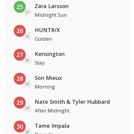
Zara Larsson
25
27
Midnight Sun
HUNTR/X
26
22
Golden
Kensington
27
20
Stay
Son Mieux
28
25
Morning
Nate Smith & Tyler Hubbard
29
26
After Midnight
Tame Impala
30
28