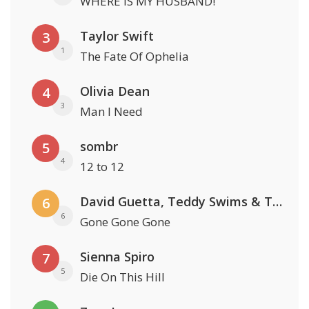
WHERE IS MY HUSBAND!
Taylor Swift
3
1
The Fate Of Ophelia
Olivia Dean
4
3
Man I Need
sombr
5
4
12 to 12
David Guetta, Teddy Swims & Tones And I
6
6
Gone Gone Gone
Sienna Spiro
7
5
Die On This Hill