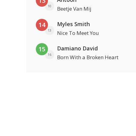
13
10
Beetje Van Mij
Myles Smith
14
13
Nice To Meet You
Damiano David
15
16
Born With a Broken Heart