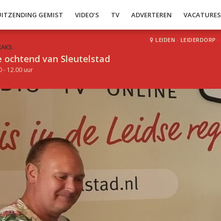
UITZENDING GEMIST
VIDEO’S
TV
ADVERTEREN
VACATURE
LEIDEN
·
LEIDERDORP
·
RAKS:
 ochtend van Sleutelstad
0 - 12.00 uur