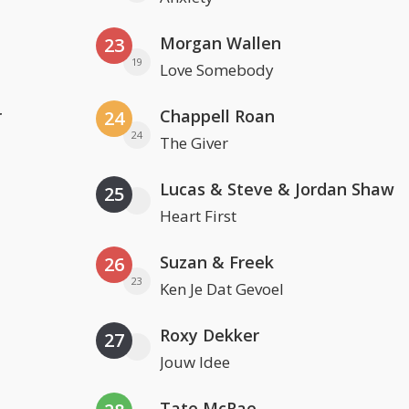
Morgan Wallen
23
19
Love Somebody
r
Chappell Roan
24
24
The Giver
Lucas & Steve & Jordan Shaw
25
Heart First
Suzan & Freek
26
23
Ken Je Dat Gevoel
Roxy Dekker
27
Jouw Idee
Tate McRae