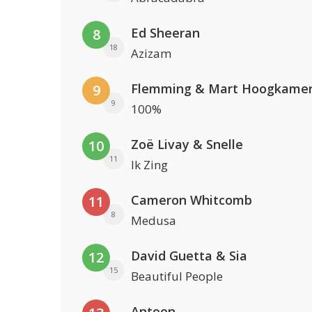
Ed Sheeran
8
18
Azizam
Flemming & Mart Hoogkame
9
9
100%
Zoë Livay & Snelle
10
11
Ik Zing
Cameron Whitcomb
11
8
Medusa
David Guetta & Sia
12
15
Beautiful People
Antoon