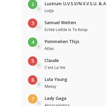
2
5
Lotje
Samuel Welten
3
1
Echte Liefde Is Te Koop
Pommelien Thijs
4
6
Atlas
Claude
5
3
C'est La Vie
Lola Young
6
4
Messy
Lady Gaga
7
7
Abracadabra