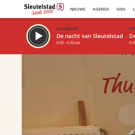
NIEUWS
AGENDA
GIDS
LUISTER LIVE:
ST
De nacht van Sleutelstad
De
0.00 - 6.00 uur
6.0
17.00
Inklappen