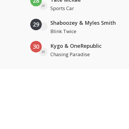
28
29
Sports Car
Shaboozey & Myles Smith
29
Blink Twice
Kygo & OneRepublic
30
28
Chasing Paradise