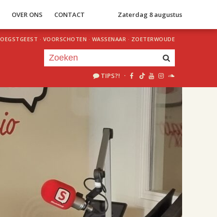
S
OVER ONS
CONTACT
Zaterdag 8 augustus
OEGSTGEEST
·
VOORSCHOTEN
·
WASSENAAR
·
ZOETERWOUDE
TIPS?!
·
Je luistert nu naar
uur 1 van 2
«
Vorig uur
Volgend uur
»
18.00