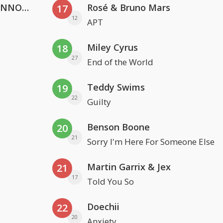
Lustrum U.V.S.V/N.V.V.S.U. & ANNO ONS & Jopke van Dobbenburgh & Roeland Beelen
Rosé & Bruno Mars
17
12
APT
Miley Cyrus
18
27
End of the World
Teddy Swims
19
22
Guilty
Benson Boone
20
21
Sorry I'm Here For Someone Else
Martin Garrix & Jex
21
17
Told You So
Doechii
22
20
Anxiety