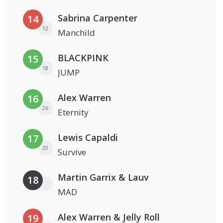
Sabrina Carpenter
14
12
Manchild
BLACKPINK
15
18
JUMP
Alex Warren
16
26
Eternity
Lewis Capaldi
17
20
Survive
Martin Garrix & Lauv
18
MAD
Alex Warren & Jelly Roll
19