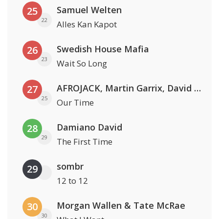
Samuel Welten
25
22
Alles Kan Kapot
Swedish House Mafia
26
23
Wait So Long
AFROJACK, Martin Garrix, David Guetta & Amél
27
25
Our Time
Damiano David
28
29
The First Time
sombr
29
12 to 12
Morgan Wallen & Tate McRae
30
30