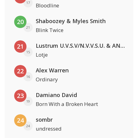
17
Bloodline
Shaboozey & Myles Smith
20
21
Blink Twice
Lustrum U.V.S.V/N.V.V.S.U. & ANNO ONS & Jopke van Dobbenburgh & Roeland Beelen
21
15
Lotje
Alex Warren
22
16
Ordinary
Damiano David
23
19
Born With a Broken Heart
sombr
24
24
undressed