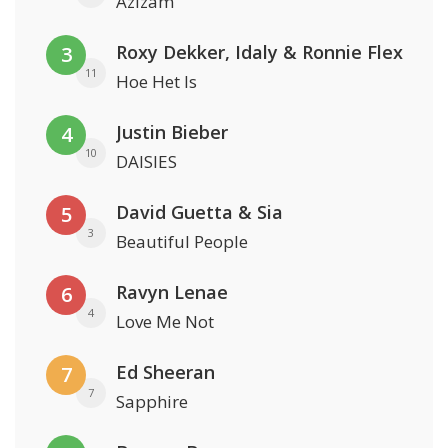
Azizam
Roxy Dekker, Idaly & Ronnie Flex
3
11
Hoe Het Is
Justin Bieber
4
10
DAISIES
David Guetta & Sia
5
3
Beautiful People
Ravyn Lenae
6
4
Love Me Not
Ed Sheeran
7
7
Sapphire