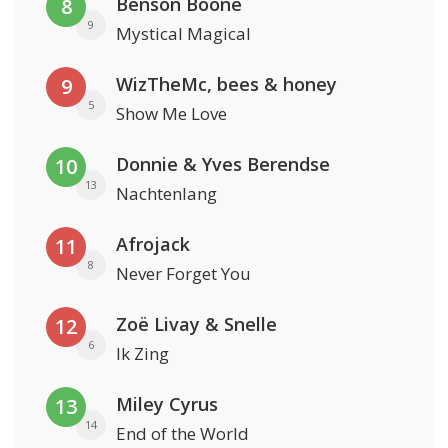
Benson Boone
8
9
Mystical Magical
WizTheMc, bees & honey
9
5
Show Me Love
Donnie & Yves Berendse
10
13
Nachtenlang
Afrojack
11
8
Never Forget You
Zoë Livay & Snelle
12
6
Ik Zing
Miley Cyrus
13
14
End of the World