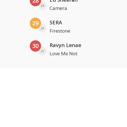
28
24
Camera
SERA
29
29
Firestone
Ravyn Lenae
30
22
Love Me Not