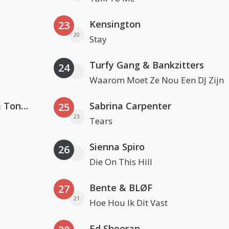
Kensington
23
20
Stay
Turfy Gang & Bankzitters
24
Waarom Moet Ze Nou Een DJ Zijn
David Guetta, Teddy Swims & Tones And I
Sabrina Carpenter
25
23
Tears
Sienna Spiro
26
Die On This Hill
Bente & BLØF
27
21
Hoe Hou Ik Dit Vast
Ed Sheeran