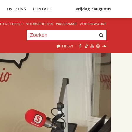
S
OVER ONS
CONTACT
Vrijdag 7 augustus
OEGSTGEEST
·
VOORSCHOTEN
·
WASSENAAR
·
ZOETERWOUDE
TIPS?!
·
Je luistert nu naar
uur 1 van 2
«
Vorig uur
Volgend uur
»
18.00