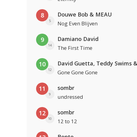
Douwe Bob & MEAU
8
5
Nog Even Blijven
Damiano David
9
14
The First Time
10
12
Gone Gone Gone
sombr
11
9
undressed
sombr
12
10
12 to 12
Bente