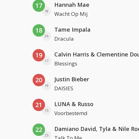
Hannah Mae
17
18
Wacht Op Mij
Tame Impala
18
26
Dracula
Calvin Harris & Clementine Do
19
17
Blessings
Justin Bieber
20
19
DAISIES
LUNA & Russo
21
15
Voorbestemd
Damiano David, Tyla & Nile Ro
22
25
Talk To Me