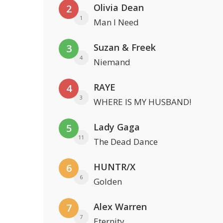
Olivia Dean
2
1
Man I Need
Suzan & Freek
3
4
Niemand
RAYE
4
3
WHERE IS MY HUSBAND!
Lady Gaga
5
11
The Dead Dance
HUNTR/X
6
6
Golden
Alex Warren
7
7
Eternity