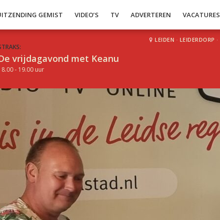
UITZENDING GEMIST
VIDEO’S
TV
ADVERTEREN
VACATURE
LEIDEN
·
LEIDERDORP
·
STRAKS:
De vrijdagavond met Keanu
18.00 - 19.00 uur