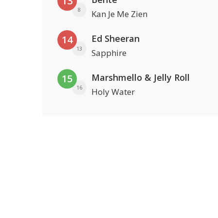
13
8
Kan Je Me Zien
Ed Sheeran
14
13
Sapphire
Marshmello & Jelly Roll
15
16
Holy Water