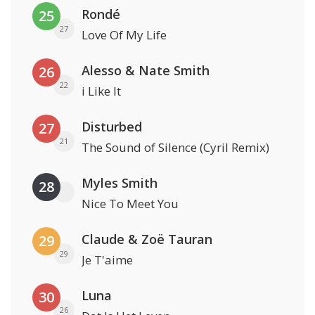
Rondé
25
27
Love Of My Life
Alesso & Nate Smith
26
22
i Like It
Disturbed
27
21
The Sound of Silence (Cyril Remix)
Myles Smith
28
Nice To Meet You
Claude & Zoë Tauran
29
29
Je T'aime
Luna
30
26