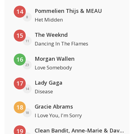
Pommelien Thijs & MEAU
14
8
Het Midden
The Weeknd
15
11
Dancing In The Flames
Morgan Wallen
16
23
Love Somebody
Lady Gaga
17
14
Disease
Gracie Abrams
18
18
I Love You, I'm Sorry
Clean Bandit, Anne-Marie & David Guetta
19