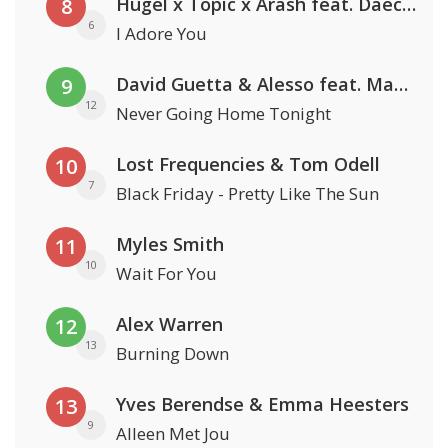
Hugel x Topic x Arash feat. Daecolm
8
6
I Adore You
David Guetta & Alesso feat. Madison Love
9
12
Never Going Home Tonight
Lost Frequencies & Tom Odell
10
7
Black Friday - Pretty Like The Sun
Myles Smith
11
10
Wait For You
Alex Warren
12
13
Burning Down
Yves Berendse & Emma Heesters
13
9
Alleen Met Jou