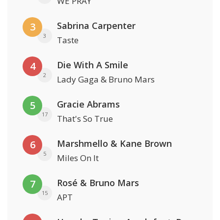
WE PRAY
Sabrina Carpenter
3
3
Taste
Die With A Smile
4
2
Lady Gaga & Bruno Mars
Gracie Abrams
5
17
That's So True
Marshmello & Kane Brown
6
5
Miles On It
Rosé & Bruno Mars
7
15
APT