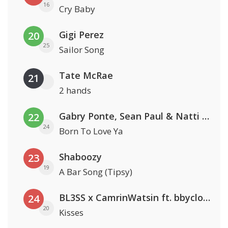
16
Cry Baby
Gigi Perez
20
25
Sailor Song
Tate McRae
21
2 hands
Gabry Ponte, Sean Paul & Natti Natasha
22
24
Born To Love Ya
Shaboozy
23
19
A Bar Song (Tipsy)
BL3SS x CamrinWatsin ft. bbyclose
24
20
Kisses