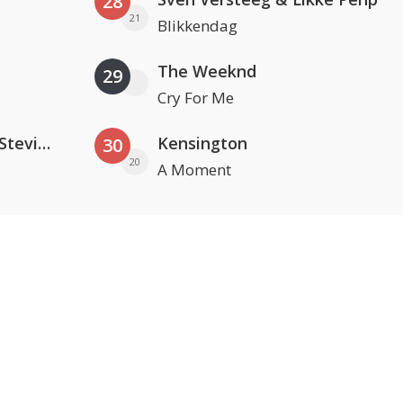
28
21
Blikkendag
The Weeknd
29
Cry For Me
PAWSA & The Adventures Of Stevie V
Kensington
30
20
A Moment