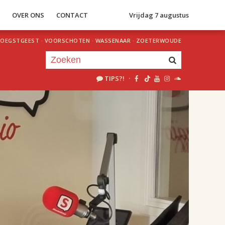
S
OVER ONS
CONTACT
Vrijdag 7 augustus
OEGSTGEEST
·
VOORSCHOTEN
·
WASSENAAR
·
ZOETERWOUDE
TIPS?!
·
Je luistert nu naar
uur 1 van 2
«
Vorig uur
Volgend uur
»
18.00