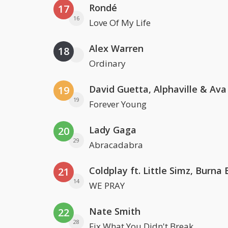
Rondé
17
16
Love Of My Life
Alex Warren
18
Ordinary
David Guetta, Alphaville & Av
19
19
Forever Young
Lady Gaga
20
29
Abracadabra
21
14
WE PRAY
Nate Smith
22
28
Fix What You Didn't Break