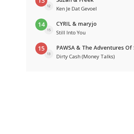
13
12
Ken Je Dat Gevoel
CYRIL & maryjo
14
15
Still Into You
15
13
Dirty Cash (Money Talks)