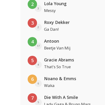
Lola Young
2
3
Messy
Roxy Dekker
3
2
Ga Dan!
Antoon
4
17
Beetje Van Mij
Gracie Abrams
5
4
That's So True
Noano & Emms
6
6
Waka
Die With A Smile
7
5
Lady Gaga & Bruno Mars