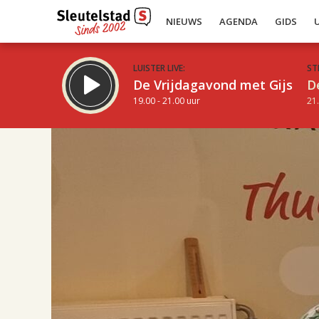
NIEUWS
AGENDA
GIDS
LUISTER LIVE:
ST
De Vrijdagavond met Gijs
D
19.00 - 21.00 uur
21.
17.00
Inklappen