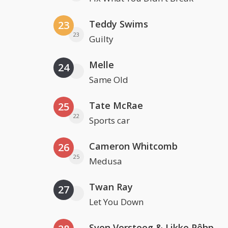
Teddy Swims
23
23
Guilty
Melle
24
Same Old
Tate McRae
25
22
Sports car
Cameron Whitcomb
26
25
Medusa
Twan Ray
27
Let You Down
Sven Versteeg & Likke Pêhp