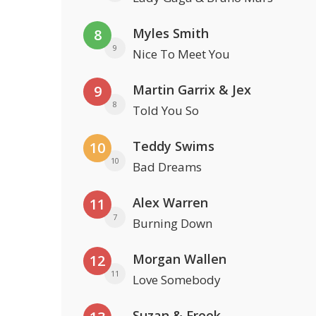
Myles Smith
8
9
Nice To Meet You
Martin Garrix & Jex
9
8
Told You So
Teddy Swims
10
10
Bad Dreams
Alex Warren
11
7
Burning Down
Morgan Wallen
12
11
Love Somebody
Suzan & Freek