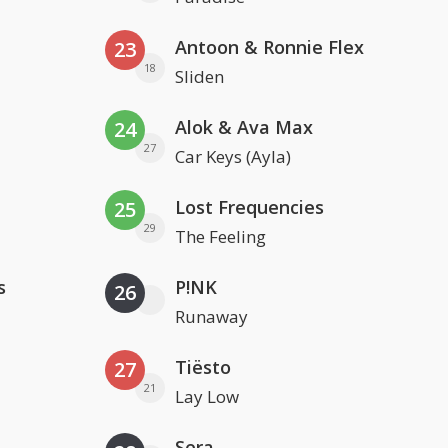
Antoon & Ronnie Flex
23
18
Sliden
Alok & Ava Max
24
27
Car Keys (Ayla)
Lost Frequencies
25
29
The Feeling
s
P!NK
26
Runaway
Tiësto
27
21
Lay Low
Sera