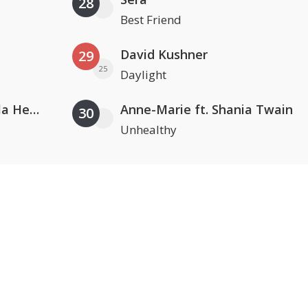
28
Best Friend
David Kushner
29
25
Daylight
Nathan Dawe, Joel Corry & Ella Henderson
Anne-Marie ft. Shania Twain
30
Unhealthy