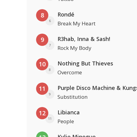
Rondé
8
6
Break My Heart
R3hab, Inna & Sash!
9
7
Rock My Body
Nothing But Thieves
10
8
Overcome
Purple Disco Machine & Kung
11
9
Substitution
Libianca
12
11
People
Kylie Minogue