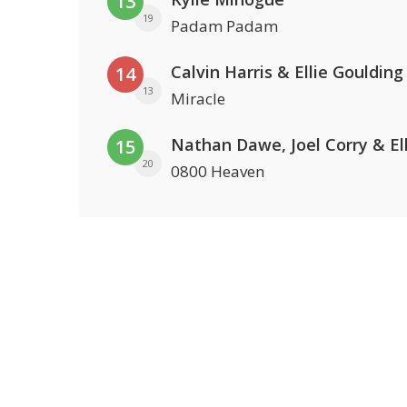
13
19
Padam Padam
Calvin Harris & Ellie Goulding
14
13
Miracle
15
20
0800 Heaven