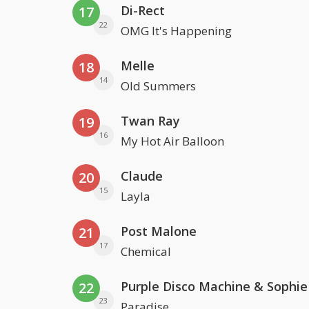
Di-Rect
17
22
OMG It's Happening
Melle
18
14
Old Summers
Twan Ray
19
16
My Hot Air Balloon
Claude
20
15
Layla
Post Malone
21
17
Chemical
22
23
Paradise