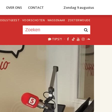
S
OVER ONS
CONTACT
Zondag 9 augustus
OEGSTGEEST
·
VOORSCHOTEN
·
WASSENAAR
·
ZOETERWOUDE
TIPS?!
·
Je luistert nu naar
uur 1 van 2
«
Vorig uur
Volgend uur
»
18.00