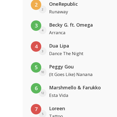
OneRepublic
2
2
Runaway
Becky G. ft. Omega
3
4
Arranca
Dua Lipa
4
3
Dance The Night
Peggy Gou
5
10
(It Goes Like) Nanana
Marshmello & Farukko
6
12
Esta Vida
Loreen
7
5
Tattoo