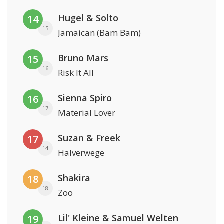
Hugel & Solto
14
15
Jamaican (Bam Bam)
Bruno Mars
15
16
Risk It All
Sienna Spiro
16
17
Material Lover
Suzan & Freek
17
14
Halverwege
Shakira
18
18
Zoo
Lil' Kleine & Samuel Welten
19