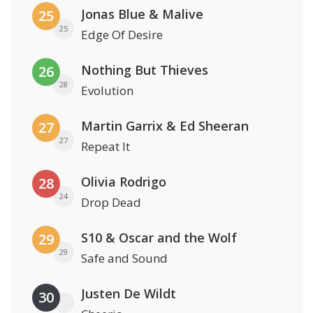
Jonas Blue & Malive
25
25
Edge Of Desire
Nothing But Thieves
26
28
Evolution
Martin Garrix & Ed Sheeran
27
27
Repeat It
Olivia Rodrigo
28
24
Drop Dead
S10 & Oscar and the Wolf
29
29
Safe and Sound
Justen De Wildt
30