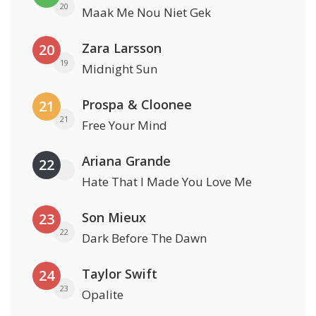
20
Maak Me Nou Niet Gek
Zara Larsson
20
19
Midnight Sun
Prospa & Cloonee
21
21
Free Your Mind
Ariana Grande
22
Hate That I Made You Love Me
Son Mieux
23
22
Dark Before The Dawn
Taylor Swift
24
23
Opalite