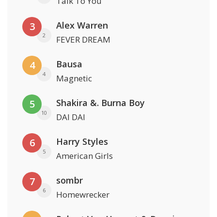
Talk To You
Alex Warren
3
2
FEVER DREAM
Bausa
4
4
Magnetic
Shakira &. Burna Boy
5
10
DAI DAI
Harry Styles
6
5
American Girls
sombr
7
6
Homewrecker