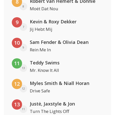
Robert Van Hemert & Donnie
8
8
Moët Dat Nou
Kevin & Roxy Dekker
9
7
Jij Hebt Mij
Sam Fender & Olivia Dean
10
9
Rein Me In
Teddy Swims
11
13
Mr. Know It All
Myles Smith & Niall Horan
12
12
Drive Safe
Justė, Jaxstyle & Jon
13
11
Turn The Lights Off