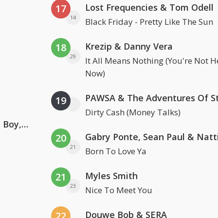
Lost Frequencies & Tom Odell
17
14
Black Friday - Pretty Like The Sun
Krezip & Danny Vera
18
29
It All Means Nothing (You're Not H
Now)
19
Dirty Cash (Money Talks)
Coldplay ft. Little Simz, Burna Boy, Elyanna & Tini
20
21
Born To Love Ya
Myles Smith
21
23
Nice To Meet You
Douwe Bob & SERA
22