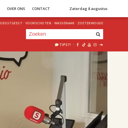
S
OVER ONS
CONTACT
Zaterdag 8 augustus
OEGSTGEEST
·
VOORSCHOTEN
·
WASSENAAR
·
ZOETERWOUDE
TIPS?!
·
Je luistert nu naar
uur 1 van 2
«
Vorig uur
Volgend uur
»
18.00