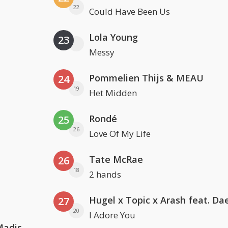
22
Could Have Been Us
Lola Young
23
Messy
Pommelien Thijs & MEAU
24
19
Het Midden
Rondé
25
26
Love Of My Life
Tate McRae
26
18
2 hands
27
20
I Adore You
David Guetta & Alesso feat. Madison Love