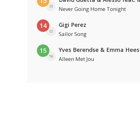
13
13
Never Going Home Tonight
Gigi Perez
14
12
Sailor Song
Yves Berendse & Emma Hees
15
16
Alleen Met Jou