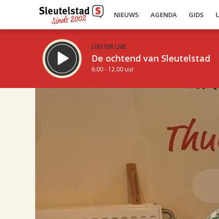
NIEUWS
AGENDA
GIDS
LUISTER LIVE:
De ochtend van Sleutelstad
6.00 - 12.00 uur
17.00
Inklappen