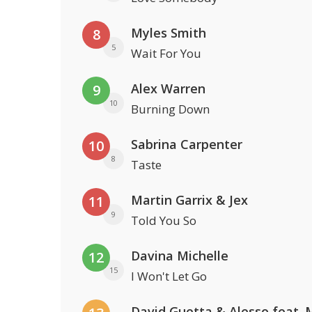
Myles Smith
8
5
Wait For You
Alex Warren
9
10
Burning Down
Sabrina Carpenter
10
8
Taste
Martin Garrix & Jex
11
9
Told You So
Davina Michelle
12
15
I Won't Let Go