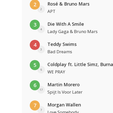
Rosé & Bruno Mars
2
2
APT
Die With A Smile
3
4
Lady Gaga & Bruno Mars
Teddy Swims
4
3
Bad Dreams
5
6
WE PRAY
Martin Morero
6
17
Spijt Is Voor Later
Morgan Wallen
7
7
Love Somebody