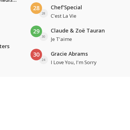
Chef'Special
28
28
C'est La Vie
Claude & Zoë Tauran
29
30
Je T'aime
ters
Gracie Abrams
30
24
I Love You, I'm Sorry