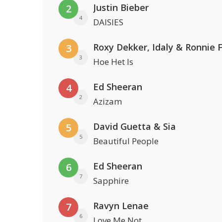
Justin Bieber
2
4
DAISIES
Roxy Dekker, Idaly & Ronnie 
3
3
Hoe Het Is
Ed Sheeran
4
2
Azizam
David Guetta & Sia
5
5
Beautiful People
Ed Sheeran
6
7
Sapphire
Ravyn Lenae
7
6
Love Me Not