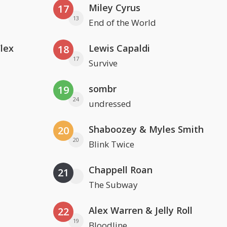
Miley Cyrus
17
13
End of the World
Flex
Lewis Capaldi
18
17
Survive
sombr
19
24
undressed
Shaboozey & Myles Smith
20
20
Blink Twice
Chappell Roan
21
The Subway
Alex Warren & Jelly Roll
22
19
Bloodline