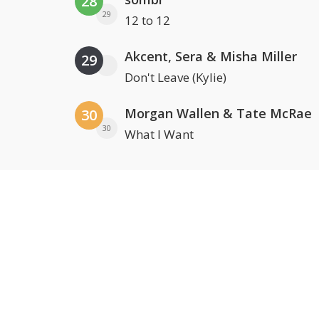
28
29
12 to 12
Akcent, Sera & Misha Miller
29
Don't Leave (Kylie)
Morgan Wallen & Tate McRae
30
30
What I Want