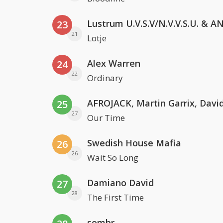
23
21
Lotje
Alex Warren
24
22
Ordinary
25
27
Our Time
Swedish House Mafia
26
26
Wait So Long
Damiano David
27
28
The First Time
sombr