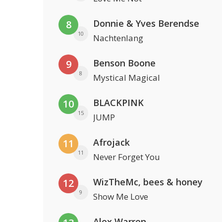
Donnie & Yves Berendse
8
10
Nachtenlang
Benson Boone
9
8
Mystical Magical
BLACKPINK
10
15
JUMP
Afrojack
11
11
Never Forget You
WizTheMc, bees & honey
12
9
Show Me Love
Alex Warren