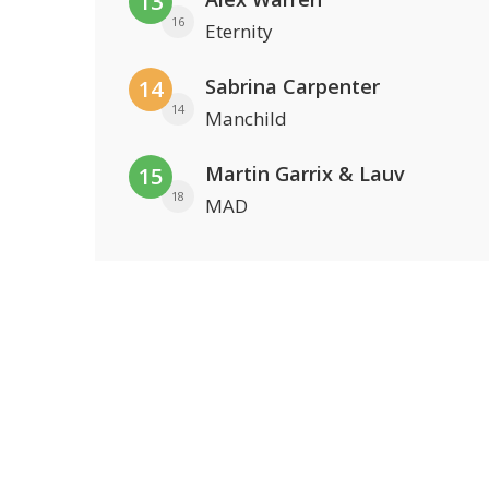
13
16
Eternity
Sabrina Carpenter
14
14
Manchild
Martin Garrix & Lauv
15
18
MAD