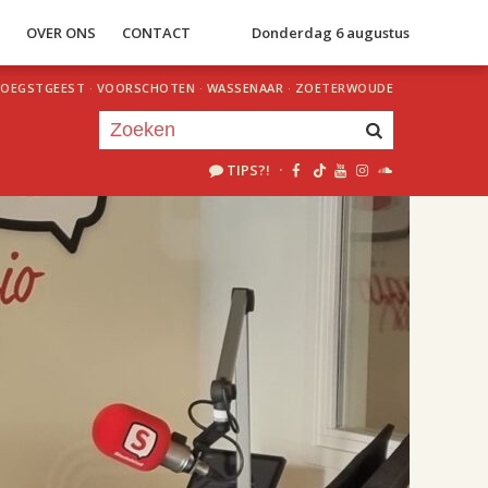
S
OVER ONS
CONTACT
Donderdag 6 augustus
OEGSTGEEST
·
VOORSCHOTEN
·
WASSENAAR
·
ZOETERWOUDE
TIPS?!
·
Je luistert nu naar
uur 1 van 2
«
Vorig uur
Volgend uur
»
18.00