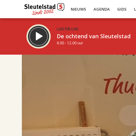
NIEUWS
AGENDA
GIDS
LUISTER LIVE:
De ochtend van Sleutelstad
6.00 - 12.00 uur
17.00
Inklappen