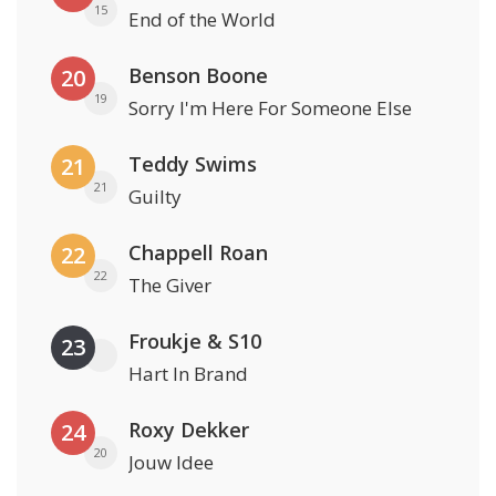
15
End of the World
Benson Boone
20
19
Sorry I'm Here For Someone Else
Teddy Swims
21
21
Guilty
Chappell Roan
22
22
The Giver
Froukje & S10
23
Hart In Brand
Roxy Dekker
24
20
Jouw Idee