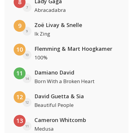
Lady Gaga
8
7
Abracadabra
Zoë Livay & Snelle
9
9
Ik Zing
Flemming & Mart Hoogkamer
10
10
100%
Damiano David
11
14
Born With a Broken Heart
David Guetta & Sia
12
12
Beautiful People
Cameron Whitcomb
13
11
Medusa