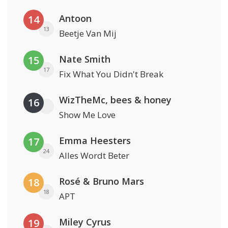
Antoon
14
13
Beetje Van Mij
Nate Smith
15
17
Fix What You Didn't Break
WizTheMc, bees & honey
16
Show Me Love
Emma Heesters
17
24
Alles Wordt Beter
Rosé & Bruno Mars
18
18
APT
Miley Cyrus
19