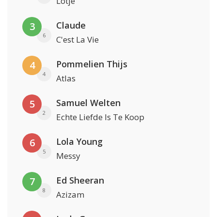
Lotje
Claude
3
6
C'est La Vie
Pommelien Thijs
4
4
Atlas
Samuel Welten
5
2
Echte Liefde Is Te Koop
Lola Young
6
5
Messy
Ed Sheeran
7
8
Azizam