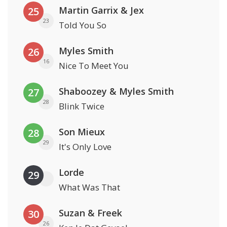
Martin Garrix & Jex
25
23
Told You So
Myles Smith
26
16
Nice To Meet You
Shaboozey & Myles Smith
27
28
Blink Twice
Son Mieux
28
29
It's Only Love
Lorde
29
What Was That
Suzan & Freek
30
26