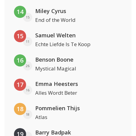
Miley Cyrus
14
15
End of the World
Samuel Welten
15
11
Echte Liefde Is Te Koop
Benson Boone
16
26
Mystical Magical
Emma Heesters
17
16
Alles Wordt Beter
Pommelien Thijs
18
18
Atlas
Barry Badpak
19