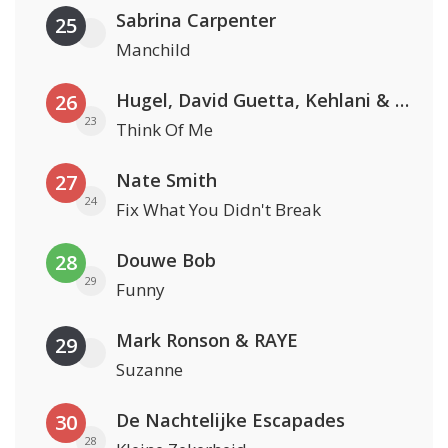
Sabrina Carpenter
25
Manchild
Hugel, David Guetta, Kehlani & Daecolm
26
23
Think Of Me
Nate Smith
27
24
Fix What You Didn't Break
Douwe Bob
28
29
Funny
Mark Ronson & RAYE
29
Suzanne
De Nachtelijke Escapades
30
28