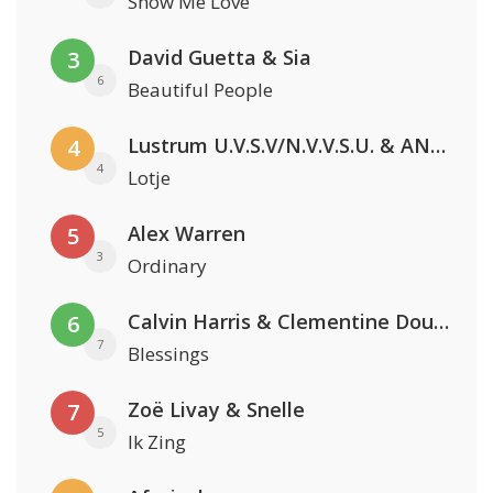
Show Me Love
David Guetta & Sia
3
6
Beautiful People
Lustrum U.V.S.V/N.V.V.S.U. & ANNO ONS & Jopke van Dobbenburgh & Roeland Beelen
4
4
Lotje
Alex Warren
5
3
Ordinary
Calvin Harris & Clementine Douglas
6
7
Blessings
Zoë Livay & Snelle
7
5
Ik Zing