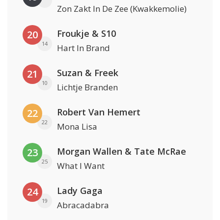
Zon Zakt In De Zee (Kwakkemolie)
Froukje & S10
20
14
Hart In Brand
Suzan & Freek
21
10
Lichtje Branden
Robert Van Hemert
22
22
Mona Lisa
Morgan Wallen & Tate McRae
23
25
What I Want
Lady Gaga
24
19
Abracadabra