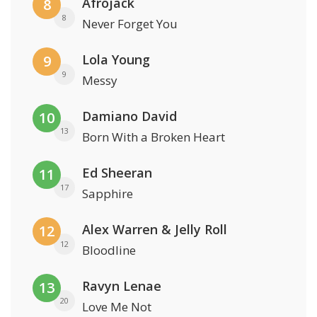
Afrojack
8
8
Never Forget You
Lola Young
9
9
Messy
Damiano David
10
13
Born With a Broken Heart
Ed Sheeran
11
17
Sapphire
Alex Warren & Jelly Roll
12
12
Bloodline
Ravyn Lenae
13
20
Love Me Not