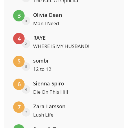
The Fate Of Ophelia
Olivia Dean
3
4
Man I Need
RAYE
4
2
WHERE IS MY HUSBAND!
sombr
5
5
12 to 12
Sienna Spiro
6
6
Die On This Hill
Zara Larsson
7
7
Lush Life