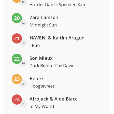
19
Harder Dan Ik Spenden Kan
Zara Larsson
20
22
Midnight Sun
HAVEN. & Kaitlin Aragon
21
20
I Run
Son Mieux
22
26
Dark Before The Dawn
Bente
23
23
Hoogtevrees
Afrojack & Aloe Blacc
24
21
In My World