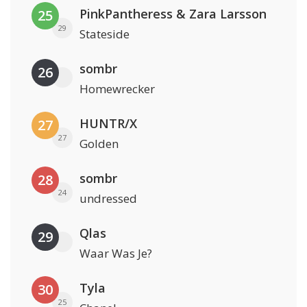
PinkPantheress & Zara Larsson
25
29
Stateside
sombr
26
Homewrecker
HUNTR/X
27
27
Golden
sombr
28
24
undressed
Qlas
29
Waar Was Je?
Tyla
30
25