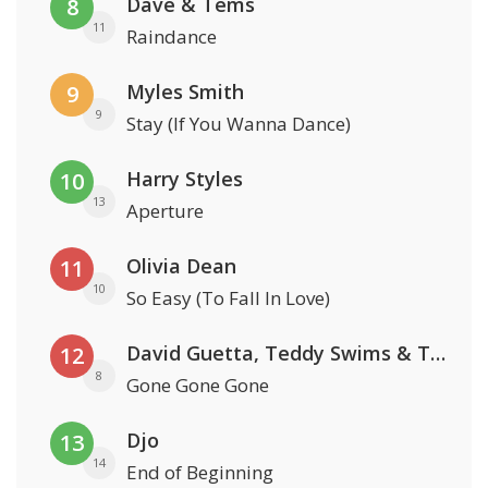
Dave & Tems
8
11
Raindance
Myles Smith
9
9
Stay (If You Wanna Dance)
Harry Styles
10
13
Aperture
Olivia Dean
11
10
So Easy (To Fall In Love)
David Guetta, Teddy Swims & Tones And I
12
8
Gone Gone Gone
Djo
13
14
End of Beginning