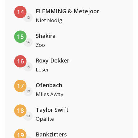
FLEMMING & Metejoor
14
12
Niet Nodig
Shakira
15
16
Zoo
Roxy Dekker
16
15
Loser
Ofenbach
17
17
Miles Away
Taylor Swift
18
18
Opalite
Bankzitters
19