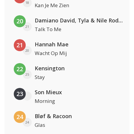
18
Kan Je Me Zien
Damiano David, Tyla & Nile Rodgers
20
21
Talk To Me
Hannah Mae
21
20
Wacht Op Mij
Kensington
22
25
Stay
Son Mieux
23
Morning
Bløf & Racoon
24
24
Glas