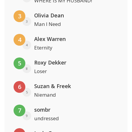
WHERE IS MY HUSBAND!
Olivia Dean
3
3
Man I Need
Alex Warren
4
4
Eternity
Roxy Dekker
5
8
Loser
Suzan & Freek
6
5
Niemand
sombr
7
9
undressed