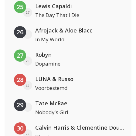
Lewis Capaldi
25
27
The Day That I Die
Afrojack & Aloe Blacc
26
In My World
Robyn
27
29
Dopamine
LUNA & Russo
28
23
Voorbestemd
Tate McRae
29
Nobody's Girl
Calvin Harris & Clementine Douglas
30
22