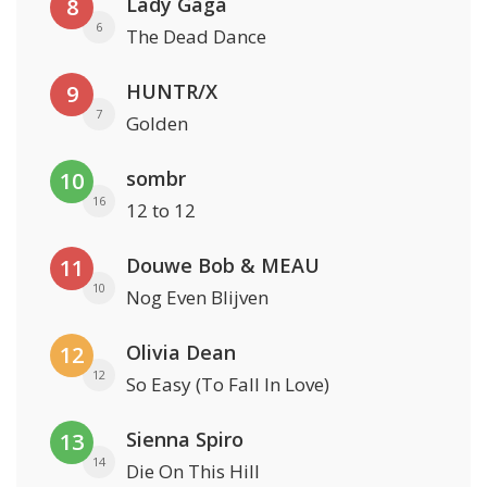
Lady Gaga
8
6
The Dead Dance
HUNTR/X
9
7
Golden
sombr
10
16
12 to 12
Douwe Bob & MEAU
11
10
Nog Even Blijven
Olivia Dean
12
12
So Easy (To Fall In Love)
Sienna Spiro
13
14
Die On This Hill