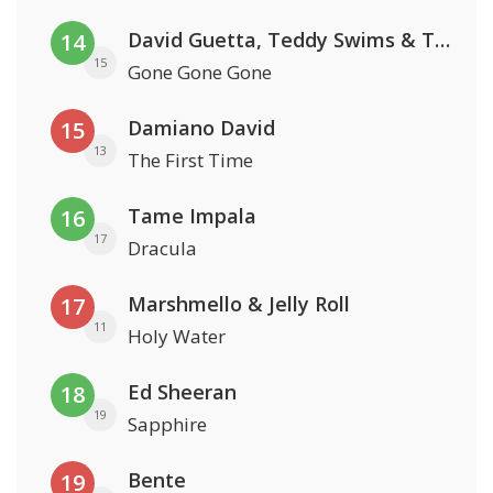
David Guetta, Teddy Swims & Tones And I
14
15
Gone Gone Gone
Damiano David
15
13
The First Time
Tame Impala
16
17
Dracula
Marshmello & Jelly Roll
17
11
Holy Water
Ed Sheeran
18
19
Sapphire
Bente
19