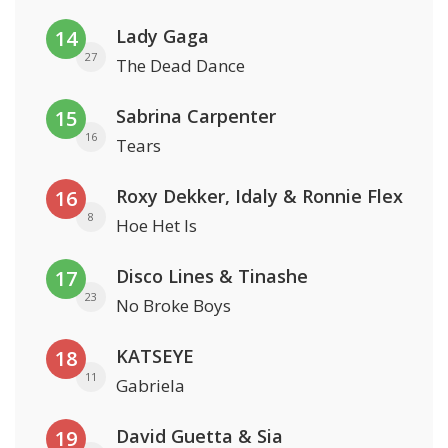
Lady Gaga
14
27
The Dead Dance
Sabrina Carpenter
15
16
Tears
Roxy Dekker, Idaly & Ronnie Flex
16
8
Hoe Het Is
Disco Lines & Tinashe
17
23
No Broke Boys
KATSEYE
18
11
Gabriela
David Guetta & Sia
19