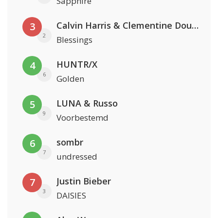
Sapphire
Calvin Harris & Clementine Douglas
3
2
Blessings
HUNTR/X
4
6
Golden
LUNA & Russo
5
9
Voorbestemd
sombr
6
7
undressed
Justin Bieber
7
3
DAISIES