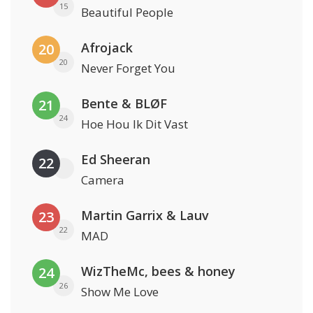
15
Beautiful People
Afrojack
20
20
Never Forget You
Bente & BLØF
21
24
Hoe Hou Ik Dit Vast
Ed Sheeran
22
Camera
Martin Garrix & Lauv
23
22
MAD
WizTheMc, bees & honey
24
26
Show Me Love