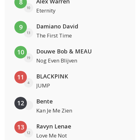
Alex Warren
8
10
Eternity
Damiano David
9
13
The First Time
Douwe Bob & MEAU
10
19
Nog Even Blijven
BLACKPINK
11
4
JUMP
Bente
12
Kan Je Me Zien
Ravyn Lenae
13
12
Love Me Not