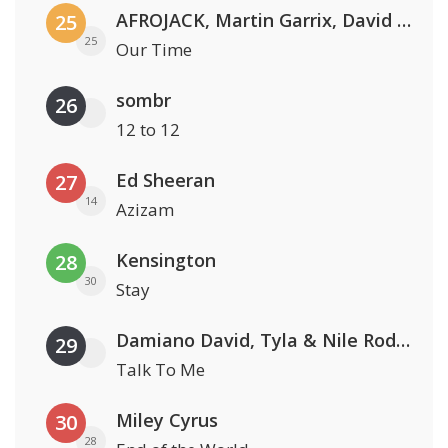
AFROJACK, Martin Garrix, David Guetta & Amél
25
25
Our Time
sombr
26
12 to 12
Ed Sheeran
27
14
Azizam
Kensington
28
30
Stay
Damiano David, Tyla & Nile Rodgers
29
Talk To Me
Miley Cyrus
30
28