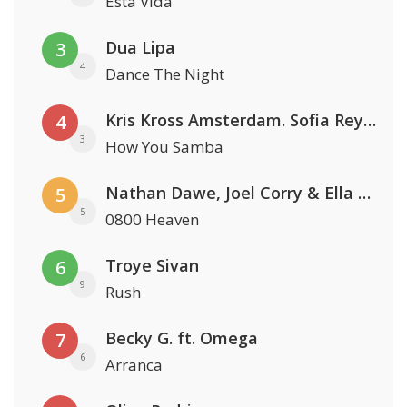
Esta Vida
Dua Lipa
3
4
Dance The Night
Kris Kross Amsterdam. Sofia Reyes & Tinie Tempah
4
3
How You Samba
Nathan Dawe, Joel Corry & Ella Henderson
5
5
0800 Heaven
Troye Sivan
6
9
Rush
Becky G. ft. Omega
7
6
Arranca