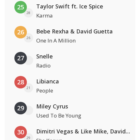
Taylor Swift ft. Ice Spice
25
28
Karma
Bebe Rexha & David Guetta
26
26
One In A Million
Snelle
27
Radio
Libianca
28
21
People
Miley Cyrus
29
Used To Be Young
Dimitri Vegas & Like Mike, David Guetta & Afro Bros ft. Akon
30
29