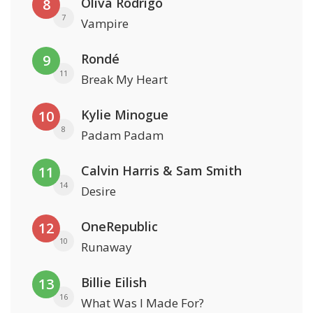
Oliva Rodrigo
8
7
Vampire
Rondé
9
11
Break My Heart
Kylie Minogue
10
8
Padam Padam
Calvin Harris & Sam Smith
11
14
Desire
OneRepublic
12
10
Runaway
Billie Eilish
13
16
What Was I Made For?