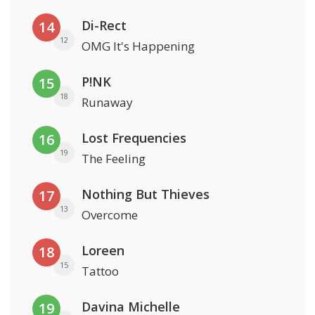
Di-Rect
14
12
OMG It's Happening
P!NK
15
18
Runaway
Lost Frequencies
16
19
The Feeling
Nothing But Thieves
17
13
Overcome
Loreen
18
15
Tattoo
Davina Michelle
19