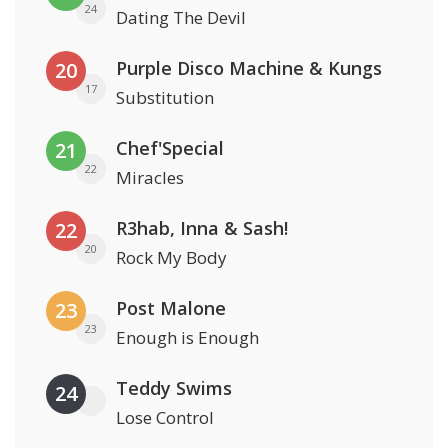
24
Dating The Devil
Purple Disco Machine & Kungs
20
17
Substitution
Chef'Special
21
22
Miracles
R3hab, Inna & Sash!
22
20
Rock My Body
Post Malone
23
23
Enough is Enough
Teddy Swims
24
Lose Control