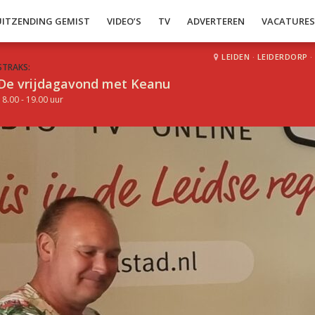
UITZENDING GEMIST
VIDEO’S
TV
ADVERTEREN
VACATURE
LEIDEN
·
LEIDERDORP
·
STRAKS:
De vrijdagavond met Keanu
18.00 - 19.00 uur