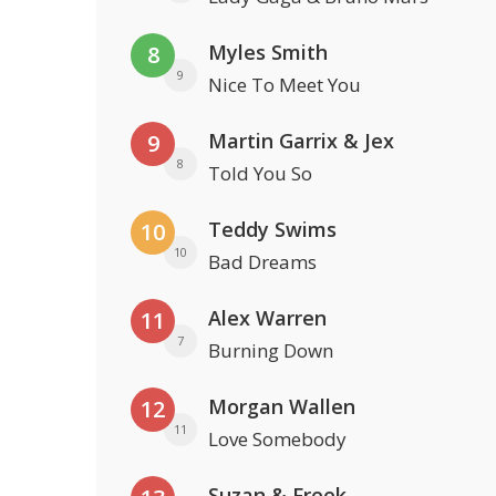
Myles Smith
8
9
Nice To Meet You
Martin Garrix & Jex
9
8
Told You So
Teddy Swims
10
10
Bad Dreams
Alex Warren
11
7
Burning Down
Morgan Wallen
12
11
Love Somebody
Suzan & Freek