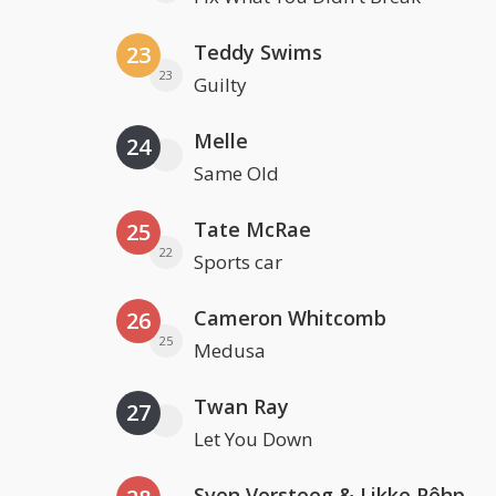
Teddy Swims
23
23
Guilty
Melle
24
Same Old
Tate McRae
25
22
Sports car
Cameron Whitcomb
26
25
Medusa
Twan Ray
27
Let You Down
Sven Versteeg & Likke Pêhp