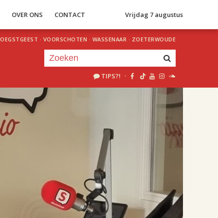
S
OVER ONS
CONTACT
Vrijdag 7 augustus
OEGSTGEEST
·
VOORSCHOTEN
·
WASSENAAR
·
ZOETERWOUDE
TIPS?!
·
Je luistert nu naar
uur 1 van 2
«
Vorig uur
Volgend uur
»
18.00