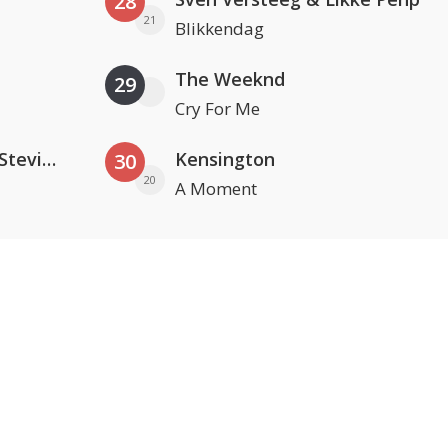
28
21
Blikkendag
The Weeknd
29
Cry For Me
PAWSA & The Adventures Of Stevie V
Kensington
30
20
A Moment