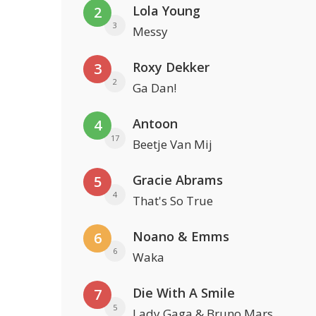
Lola Young
2
3
Messy
Roxy Dekker
3
2
Ga Dan!
Antoon
4
17
Beetje Van Mij
Gracie Abrams
5
4
That's So True
Noano & Emms
6
6
Waka
Die With A Smile
7
5
Lady Gaga & Bruno Mars