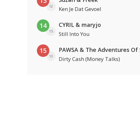
13
12
Ken Je Dat Gevoel
CYRIL & maryjo
14
15
Still Into You
15
13
Dirty Cash (Money Talks)