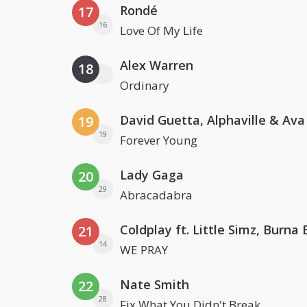
Rondé
17
16
Love Of My Life
Alex Warren
18
Ordinary
David Guetta, Alphaville & Av
19
19
Forever Young
Lady Gaga
20
29
Abracadabra
21
14
WE PRAY
Nate Smith
22
28
Fix What You Didn't Break