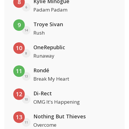
Kylie Minogue
8
6
Padam Padam
Troye Sivan
9
14
Rush
OneRepublic
10
8
Runaway
Rondé
11
13
Break My Heart
Di-Rect
12
10
OMG It's Happening
Nothing But Thieves
13
11
Overcome