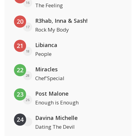
16
The Feeling
R3hab, Inna & Sash!
20
17
Rock My Body
Libianca
21
18
People
Miracles
22
28
Chef'Special
Post Malone
23
26
Enough is Enough
Davina Michelle
24
Dating The Devil