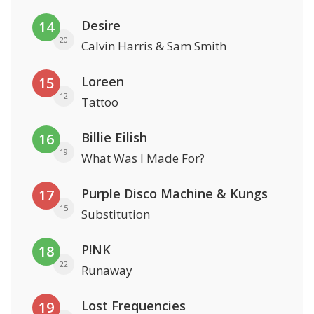
Desire
14
20
Calvin Harris & Sam Smith
Loreen
15
12
Tattoo
Billie Eilish
16
19
What Was I Made For?
Purple Disco Machine & Kungs
17
15
Substitution
P!NK
18
22
Runaway
Lost Frequencies
19