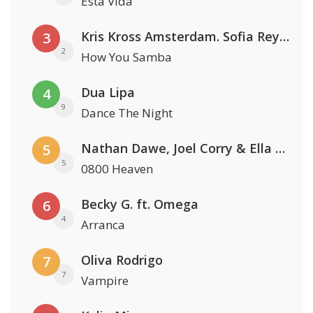
Esta Vida
Kris Kross Amsterdam. Sofia Reyes & Tinie Tempah
3
2
How You Samba
Dua Lipa
4
9
Dance The Night
Nathan Dawe, Joel Corry & Ella Henderson
5
5
0800 Heaven
Becky G. ft. Omega
6
4
Arranca
Oliva Rodrigo
7
7
Vampire