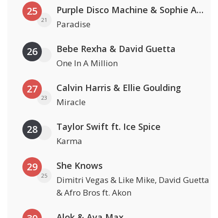
Purple Disco Machine & Sophie And The Giants
25
21
Paradise
Bebe Rexha & David Guetta
26
One In A Million
Calvin Harris & Ellie Goulding
27
23
Miracle
Taylor Swift ft. Ice Spice
28
Karma
She Knows
29
25
Dimitri Vegas & Like Mike, David Guetta
& Afro Bros ft. Akon
Alok & Ava Max