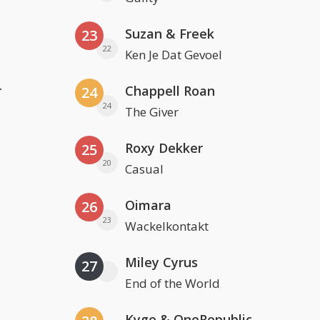
Suzan & Freek
23
22
Ken Je Dat Gevoel
r
Chappell Roan
24
24
The Giver
Roxy Dekker
25
20
Casual
Oimara
26
23
Wackelkontakt
Miley Cyrus
27
End of the World
Kygo & OneRepublic