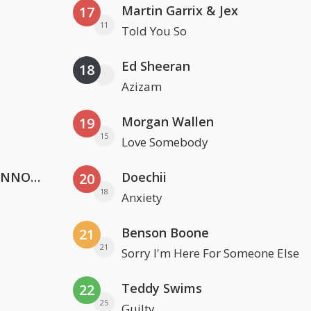
Martin Garrix & Jex
17
11
Told You So
Ed Sheeran
18
Azizam
Morgan Wallen
19
15
Love Somebody
Lustrum U.V.S.V/N.V.V.S.U. & ANNO ONS & Jopke van Dobbenburgh & Roeland Beelen
Doechii
20
18
Anxiety
Benson Boone
21
21
Sorry I'm Here For Someone Else
Teddy Swims
22
25
Guilty