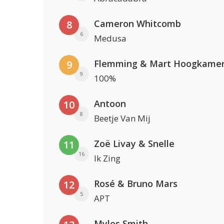
Cameron Whitcomb
8
6
Medusa
Flemming & Mart Hoogkame
9
9
100%
Antoon
10
8
Beetje Van Mij
Zoë Livay & Snelle
11
16
Ik Zing
Rosé & Bruno Mars
12
5
APT
Myles Smith