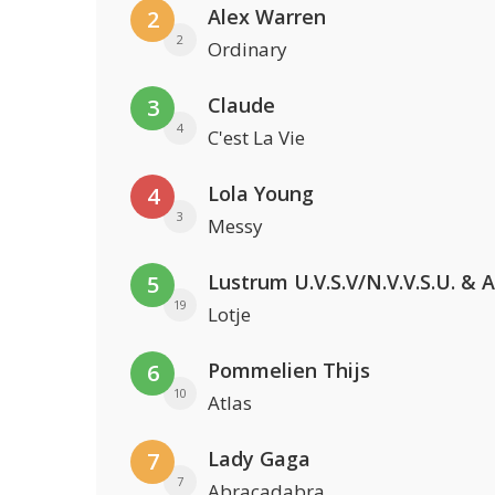
Alex Warren
2
2
Ordinary
Claude
3
4
C'est La Vie
Lola Young
4
3
Messy
5
19
Lotje
Pommelien Thijs
6
10
Atlas
Lady Gaga
7
7
Abracadabra