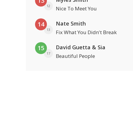
13
12
Nice To Meet You
Nate Smith
14
13
Fix What You Didn't Break
David Guetta & Sia
15
17
Beautiful People