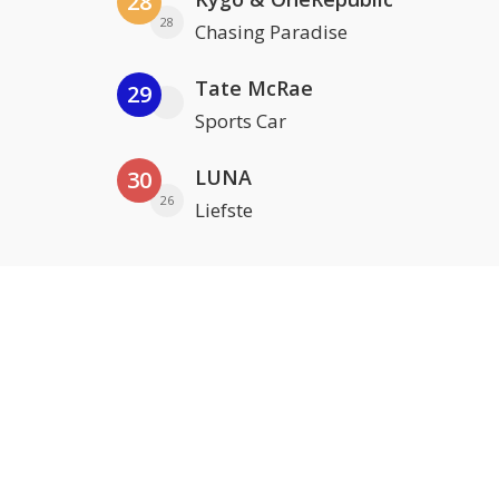
28
28
Chasing Paradise
Tate McRae
29
Sports Car
LUNA
30
26
Liefste