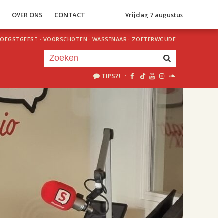
S
OVER ONS
CONTACT
Vrijdag 7 augustus
OEGSTGEEST
·
VOORSCHOTEN
·
WASSENAAR
·
ZOETERWOUDE
TIPS?!
·
Je luistert nu naar
uur 1 van 2
«
Vorig uur
Volgend uur
»
18.00