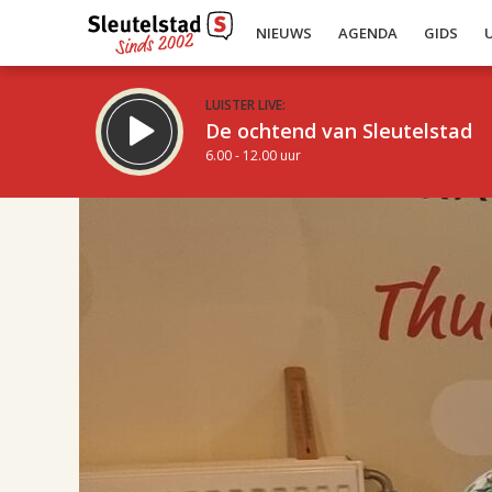
NIEUWS
AGENDA
GIDS
LUISTER LIVE:
De ochtend van Sleutelstad
6.00 - 12.00 uur
17.00
Inklappen