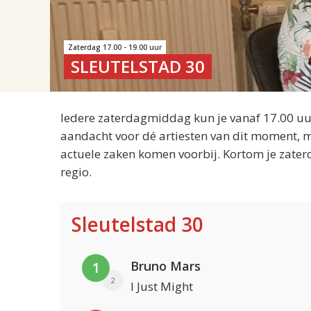
Zaterdag 17.00 - 19.00 uur
SLEUTELSTAD 30
Iedere zaterdagmiddag kun je vanaf 17.00 uur
aandacht voor dé artiesten van dit moment, m
actuele zaken komen voorbij. Kortom je zater
regio.
Sleutelstad 30
Bruno Mars
1
2
I Just Might