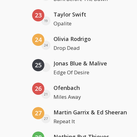
Taylor Swift
23
19
Opalite
Olivia Rodrigo
24
24
Drop Dead
Jonas Blue & Malive
25
Edge Of Desire
Ofenbach
26
21
Miles Away
Martin Garrix & Ed Sheeran
27
27
Repeat It
Nothing But Thieves