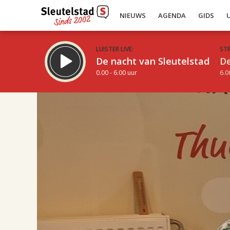
NIEUWS
AGENDA
GIDS
LUISTER LIVE:
ST
De nacht van Sleutelstad
De
0.00 - 6.00 uur
6.0
17.00
Inklappen