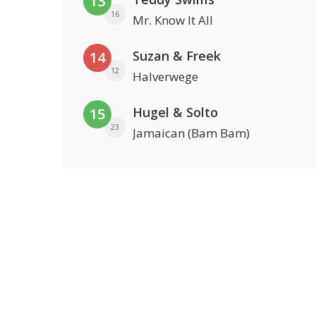
13
16
Mr. Know It All
Suzan & Freek
14
12
Halverwege
Hugel & Solto
15
23
Jamaican (Bam Bam)