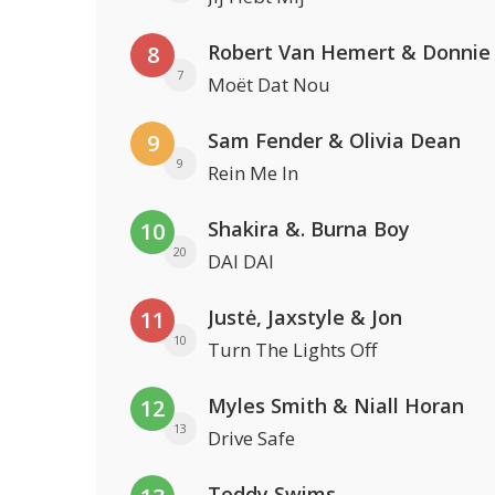
Robert Van Hemert & Donnie
8
7
Moët Dat Nou
Sam Fender & Olivia Dean
9
9
Rein Me In
Shakira &. Burna Boy
10
20
DAI DAI
Justė, Jaxstyle & Jon
11
10
Turn The Lights Off
Myles Smith & Niall Horan
12
13
Drive Safe
Teddy Swims