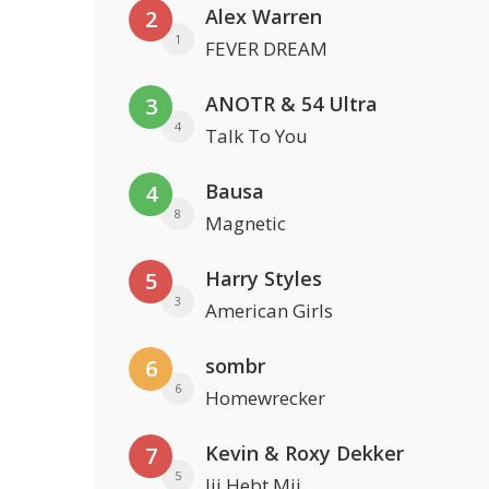
Alex Warren
2
1
FEVER DREAM
ANOTR & 54 Ultra
3
4
Talk To You
Bausa
4
8
Magnetic
Harry Styles
5
3
American Girls
sombr
6
6
Homewrecker
Kevin & Roxy Dekker
7
5
Jij Hebt Mij