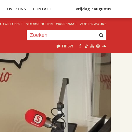
S
OVER ONS
CONTACT
Vrijdag 7 augustus
OEGSTGEEST
·
VOORSCHOTEN
·
WASSENAAR
·
ZOETERWOUDE
TIPS?!
·
Je luistert nu naar
uur 1 van 2
«
Vorig uur
Volgend uur
»
18.00