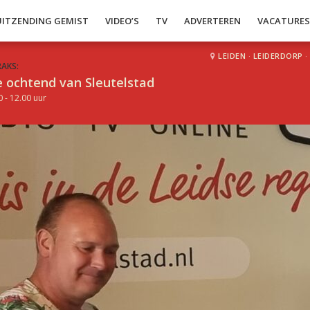
UITZENDING GEMIST
VIDEO’S
TV
ADVERTEREN
VACATURE
LEIDEN
·
LEIDERDORP
·
RAKS:
 ochtend van Sleutelstad
0 - 12.00 uur