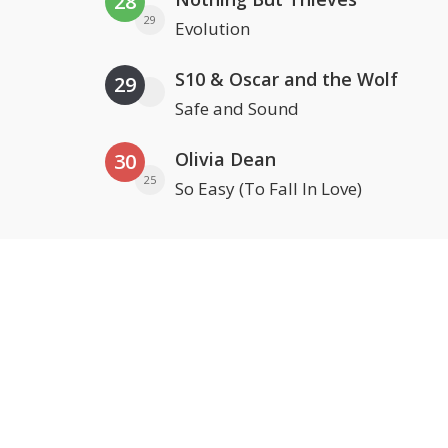
28
29
Evolution
S10 & Oscar and the Wolf
29
Safe and Sound
Olivia Dean
30
25
So Easy (To Fall In Love)