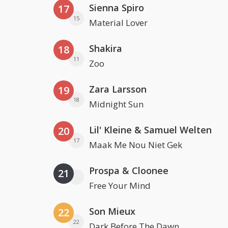
Sienna Spiro
17
15
Material Lover
Shakira
18
11
Zoo
Zara Larsson
19
18
Midnight Sun
Lil' Kleine & Samuel Welten
20
17
Maak Me Nou Niet Gek
Prospa & Cloonee
21
Free Your Mind
Son Mieux
22
22
Dark Before The Dawn