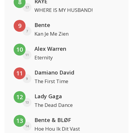
RAYE
8
17
WHERE IS MY HUSBAND!
Bente
9
7
Kan Je Me Zien
Alex Warren
10
11
Eternity
Damiano David
11
9
The First Time
Lady Gaga
12
13
The Dead Dance
Bente & BLØF
13
14
Hoe Hou Ik Dit Vast