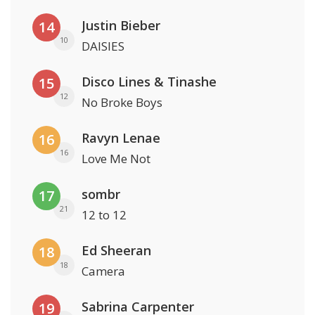
Justin Bieber
14
10
DAISIES
Disco Lines & Tinashe
15
12
No Broke Boys
Ravyn Lenae
16
16
Love Me Not
sombr
17
21
12 to 12
Ed Sheeran
18
18
Camera
Sabrina Carpenter
19