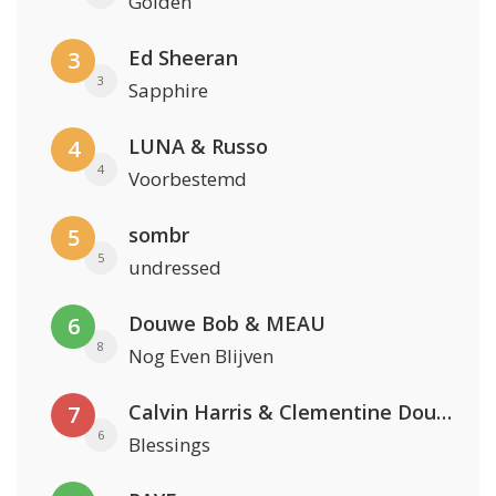
Golden
Ed Sheeran
3
3
Sapphire
LUNA & Russo
4
4
Voorbestemd
sombr
5
5
undressed
Douwe Bob & MEAU
6
8
Nog Even Blijven
Calvin Harris & Clementine Douglas
7
6
Blessings