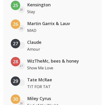
Kensington
25
28
Stay
Martin Garrix & Lauv
26
26
MAD
Claude
27
Amour
WizTheMc, bees & honey
28
27
Show Me Love
Tate McRae
29
TIT FOR TAT
Miley Cyrus
30
30