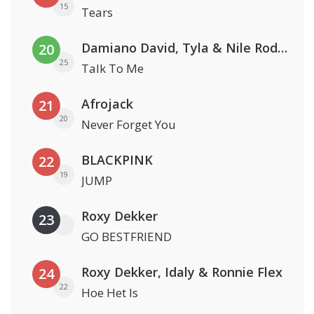
15
Tears
Damiano David, Tyla & Nile Rodgers
20
25
Talk To Me
Afrojack
21
20
Never Forget You
BLACKPINK
22
19
JUMP
Roxy Dekker
23
GO BESTFRIEND
Roxy Dekker, Idaly & Ronnie Flex
24
22
Hoe Het Is