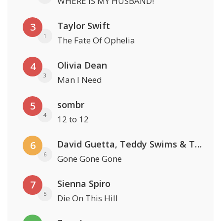
WHERE IS MY HUSBAND!
Taylor Swift
3
1
The Fate Of Ophelia
Olivia Dean
4
3
Man I Need
sombr
5
4
12 to 12
David Guetta, Teddy Swims & Tones And I
6
6
Gone Gone Gone
Sienna Spiro
7
5
Die On This Hill