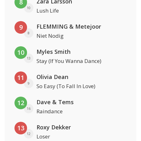
Zara Larsson
8
10
Lush Life
FLEMMING & Metejoor
9
8
Niet Nodig
Myles Smith
10
13
Stay (If You Wanna Dance)
Olivia Dean
11
9
So Easy (To Fall In Love)
Dave & Tems
12
16
Raindance
Roxy Dekker
13
12
Loser