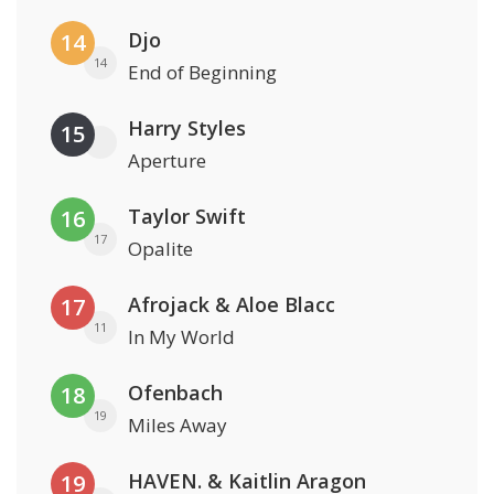
Djo
14
14
End of Beginning
Harry Styles
15
Aperture
Taylor Swift
16
17
Opalite
Afrojack & Aloe Blacc
17
11
In My World
Ofenbach
18
19
Miles Away
HAVEN. & Kaitlin Aragon
19