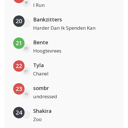
18
I Run
Bankzitters
20
Harder Dan Ik Spenden Kan
Bente
21
23
Hoogtevrees
Tyla
22
21
Chanel
sombr
23
15
undressed
Shakira
24
Zoo