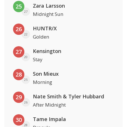
Zara Larsson
25
27
Midnight Sun
HUNTR/X
26
22
Golden
Kensington
27
20
Stay
Son Mieux
28
25
Morning
Nate Smith & Tyler Hubbard
29
26
After Midnight
Tame Impala
30
28