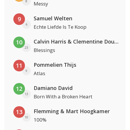
8
Messy
Samuel Welten
9
6
Echte Liefde Is Te Koop
Calvin Harris & Clementine Douglas
10
23
Blessings
Pommelien Thijs
11
9
Atlas
Damiano David
12
13
Born With a Broken Heart
Flemming & Mart Hoogkamer
13
10
100%