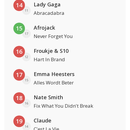
Lady Gaga
14
11
Abracadabra
Afrojack
15
17
Never Forget You
Froukje & S10
16
12
Hart In Brand
Emma Heesters
17
15
Alles Wordt Beter
Nate Smith
18
16
Fix What You Didn't Break
Claude
19
14
C'est La Vie