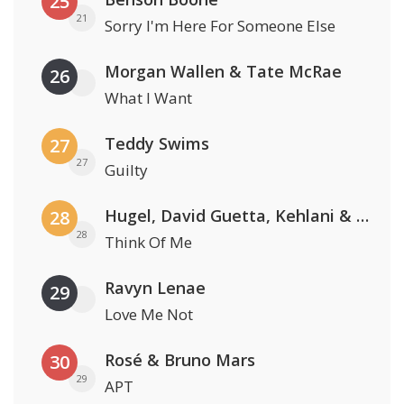
25
21
Sorry I'm Here For Someone Else
Morgan Wallen & Tate McRae
26
What I Want
Teddy Swims
27
27
Guilty
Hugel, David Guetta, Kehlani & Daecolm
28
28
Think Of Me
Ravyn Lenae
29
Love Me Not
Rosé & Bruno Mars
30
29
APT