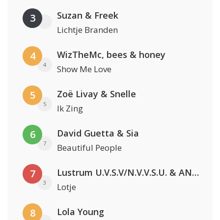
Suzan & Freek
3
Lichtje Branden
WizTheMc, bees & honey
4
4
Show Me Love
Zoë Livay & Snelle
5
5
Ik Zing
David Guetta & Sia
6
7
Beautiful People
Lustrum U.V.S.V/N.V.V.S.U. & ANNO ONS & Jopke van Dobbenburgh & Roeland Beelen
7
3
Lotje
Lola Young
8