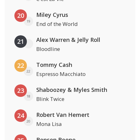
Miley Cyrus
20
19
End of the World
Alex Warren & Jelly Roll
21
Bloodline
Tommy Cash
22
22
Espresso Macchiato
Shaboozey & Myles Smith
23
18
Blink Twice
Robert Van Hemert
24
20
Mona Lisa
Benson Boone