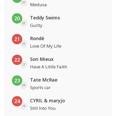
23
Medusa
Teddy Swims
20
22
Guilty
Rondé
21
19
Love Of My Life
Son Mieux
22
17
Have A Little Faith
Tate McRae
23
24
Sports car
CYRIL & maryjo
24
16
Still Into You