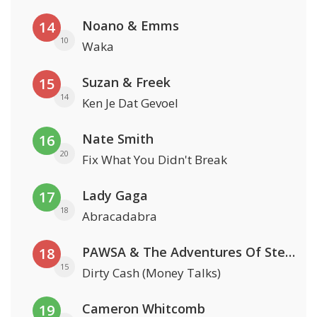
Noano & Emms
14
10
Waka
Suzan & Freek
15
14
Ken Je Dat Gevoel
Nate Smith
16
20
Fix What You Didn't Break
Lady Gaga
17
18
Abracadabra
PAWSA & The Adventures Of Stevie V
18
15
Dirty Cash (Money Talks)
Cameron Whitcomb
19