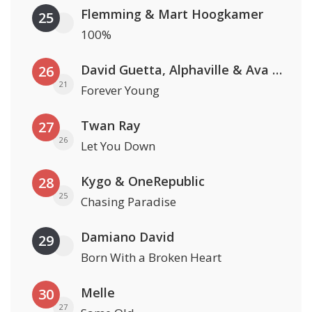
Flemming & Mart Hoogkamer
25
100%
David Guetta, Alphaville & Ava Max
26
21
Forever Young
Twan Ray
27
26
Let You Down
Kygo & OneRepublic
28
25
Chasing Paradise
Damiano David
29
Born With a Broken Heart
Melle
30
27