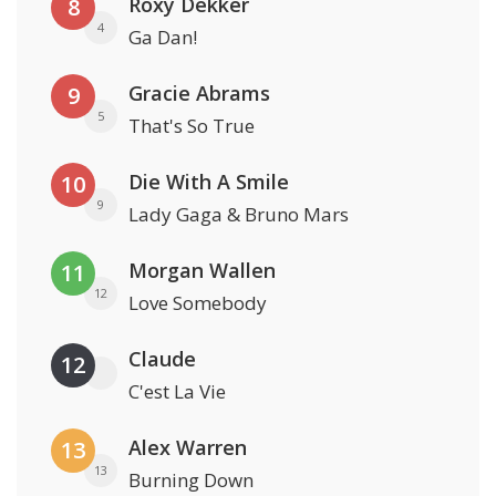
Roxy Dekker
8
4
Ga Dan!
Gracie Abrams
9
5
That's So True
Die With A Smile
10
9
Lady Gaga & Bruno Mars
Morgan Wallen
11
12
Love Somebody
Claude
12
C'est La Vie
Alex Warren
13
13
Burning Down