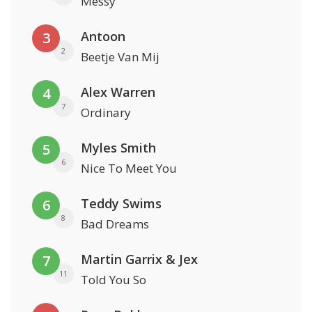
Messy
Antoon
3
2
Beetje Van Mij
Alex Warren
4
7
Ordinary
Myles Smith
5
6
Nice To Meet You
Teddy Swims
6
8
Bad Dreams
Martin Garrix & Jex
7
11
Told You So