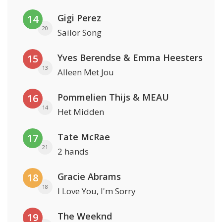
Gigi Perez
14
20
Sailor Song
Yves Berendse & Emma Heesters
15
13
Alleen Met Jou
Pommelien Thijs & MEAU
16
14
Het Midden
Tate McRae
17
21
2 hands
Gracie Abrams
18
18
I Love You, I'm Sorry
The Weeknd
19