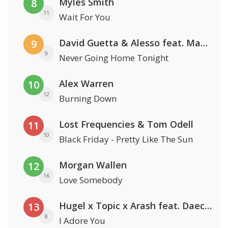
Myles Smith
8
11
Wait For You
David Guetta & Alesso feat. Madison Love
9
9
Never Going Home Tonight
Alex Warren
10
12
Burning Down
Lost Frequencies & Tom Odell
11
10
Black Friday - Pretty Like The Sun
Morgan Wallen
12
16
Love Somebody
Hugel x Topic x Arash feat. Daecolm
13
8
I Adore You