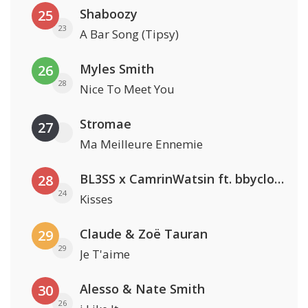
Shaboozy
25
23
A Bar Song (Tipsy)
Myles Smith
26
28
Nice To Meet You
Stromae
27
Ma Meilleure Ennemie
BL3SS x CamrinWatsin ft. bbyclose
28
24
Kisses
Claude & Zoë Tauran
29
29
Je T'aime
Alesso & Nate Smith
30
26