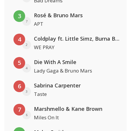
Bad Dreams
Rosé & Bruno Mars
3
7
APT
Coldplay ft. Little Simz, Burna Boy, Elyanna & Tini
4
2
WE PRAY
Die With A Smile
5
4
Lady Gaga & Bruno Mars
Sabrina Carpenter
6
3
Taste
Marshmello & Kane Brown
7
6
Miles On It