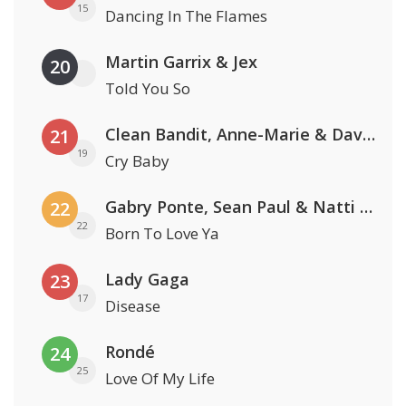
15
Dancing In The Flames
Martin Garrix & Jex
20
Told You So
Clean Bandit, Anne-Marie & David Guetta
21
19
Cry Baby
Gabry Ponte, Sean Paul & Natti Natasha
22
22
Born To Love Ya
Lady Gaga
23
17
Disease
Rondé
24
25
Love Of My Life