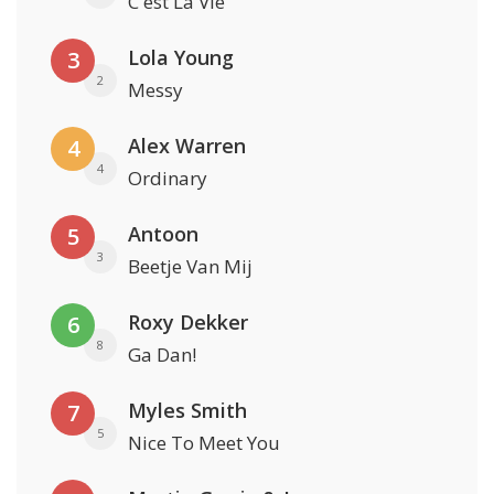
C'est La Vie
Lola Young
3
2
Messy
Alex Warren
4
4
Ordinary
Antoon
5
3
Beetje Van Mij
Roxy Dekker
6
8
Ga Dan!
Myles Smith
7
5
Nice To Meet You