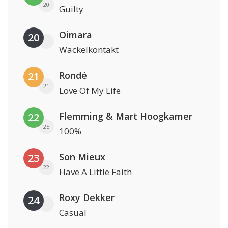
20
Guilty
Oimara
20
Wackelkontakt
Rondé
21
21
Love Of My Life
Flemming & Mart Hoogkamer
22
25
100%
Son Mieux
23
22
Have A Little Faith
Roxy Dekker
24
Casual