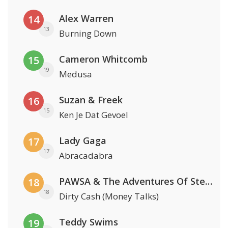
Alex Warren
14
13
Burning Down
Cameron Whitcomb
15
19
Medusa
Suzan & Freek
16
15
Ken Je Dat Gevoel
Lady Gaga
17
17
Abracadabra
PAWSA & The Adventures Of Stevie V
18
18
Dirty Cash (Money Talks)
Teddy Swims
19