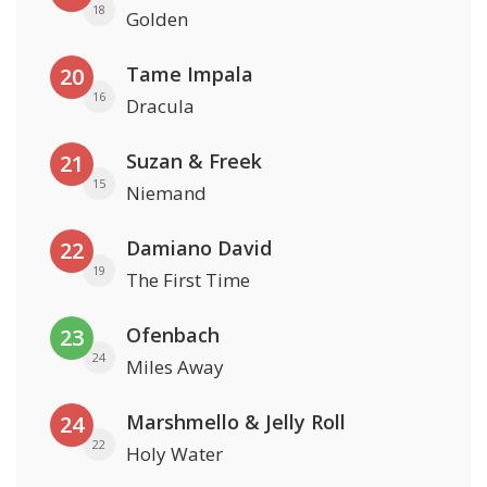
18
Golden
Tame Impala
20
16
Dracula
Suzan & Freek
21
15
Niemand
Damiano David
22
19
The First Time
Ofenbach
23
24
Miles Away
Marshmello & Jelly Roll
24
22
Holy Water