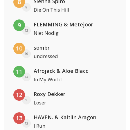
Sienna Spiro
8
8
Die On This Hill
FLEMMING & Metejoor
9
13
Niet Nodig
sombr
10
10
undressed
Afrojack & Aloe Blacc
11
14
In My World
Roxy Dekker
12
9
Loser
HAVEN. & Kaitlin Aragon
13
12
I Run