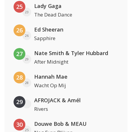
Lady Gaga
25
23
The Dead Dance
Ed Sheeran
26
26
Sapphire
Nate Smith & Tyler Hubbard
27
29
After Midnight
Hannah Mae
28
28
Wacht Op Mij
AFROJACK & Amél
29
Rivers
Douwe Bob & MEAU
30
25