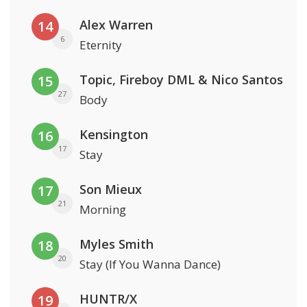
Alex Warren
14
6
Eternity
Topic, Fireboy DML & Nico Santos
15
27
Body
Kensington
16
17
Stay
Son Mieux
17
21
Morning
Myles Smith
18
20
Stay (If You Wanna Dance)
HUNTR/X
19