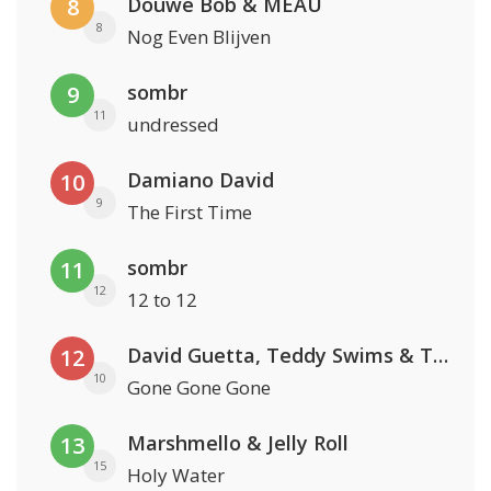
Douwe Bob & MEAU
8
8
Nog Even Blijven
sombr
9
11
undressed
Damiano David
10
9
The First Time
sombr
11
12
12 to 12
David Guetta, Teddy Swims & Tones And I
12
10
Gone Gone Gone
Marshmello & Jelly Roll
13
15
Holy Water