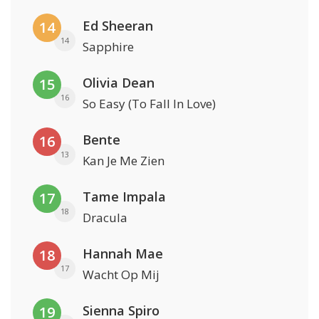
Ed Sheeran
14
14
Sapphire
Olivia Dean
15
16
So Easy (To Fall In Love)
Bente
16
13
Kan Je Me Zien
Tame Impala
17
18
Dracula
Hannah Mae
18
17
Wacht Op Mij
Sienna Spiro
19