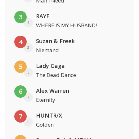
Man I Need
RAYE
3
4
WHERE IS MY HUSBAND!
Suzan & Freek
4
3
Niemand
Lady Gaga
5
5
The Dead Dance
Alex Warren
6
7
Eternity
HUNTR/X
7
6
Golden