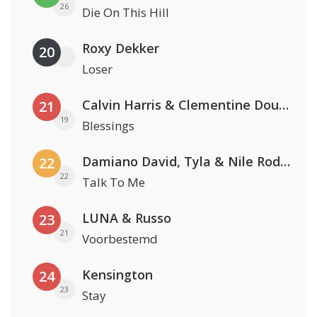
26
Die On This Hill
Roxy Dekker
20
Loser
Calvin Harris & Clementine Douglas
21
19
Blessings
Damiano David, Tyla & Nile Rodgers
22
22
Talk To Me
LUNA & Russo
23
21
Voorbestemd
Kensington
24
23
Stay