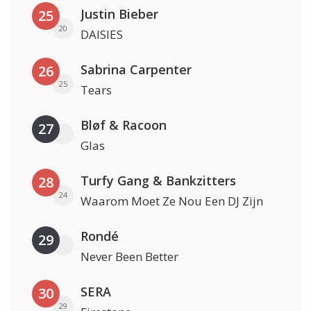
Justin Bieber
25
20
DAISIES
Sabrina Carpenter
26
25
Tears
Bløf & Racoon
27
Glas
Turfy Gang & Bankzitters
28
24
Waarom Moet Ze Nou Een DJ Zijn
Rondé
29
Never Been Better
SERA
30
29