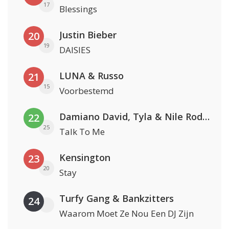
17
Blessings
Justin Bieber
20
19
DAISIES
LUNA & Russo
21
15
Voorbestemd
Damiano David, Tyla & Nile Rodgers
22
25
Talk To Me
Kensington
23
20
Stay
Turfy Gang & Bankzitters
24
Waarom Moet Ze Nou Een DJ Zijn