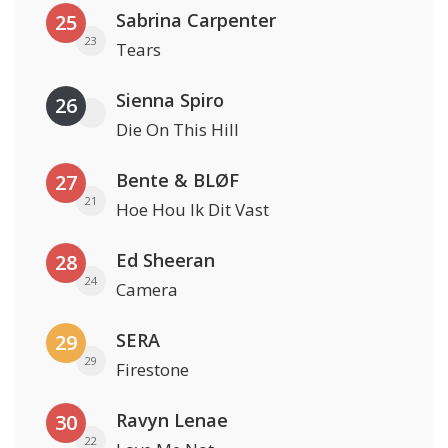
Sabrina Carpenter
25
23
Tears
Sienna Spiro
26
Die On This Hill
Bente & BLØF
27
21
Hoe Hou Ik Dit Vast
Ed Sheeran
28
24
Camera
SERA
29
29
Firestone
Ravyn Lenae
30
22