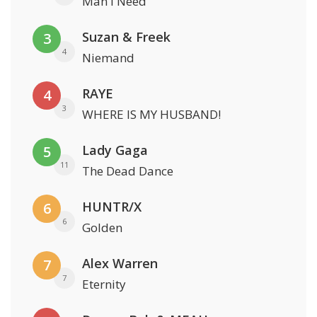
Man I Need
Suzan & Freek
3
4
Niemand
RAYE
4
3
WHERE IS MY HUSBAND!
Lady Gaga
5
11
The Dead Dance
HUNTR/X
6
6
Golden
Alex Warren
7
7
Eternity