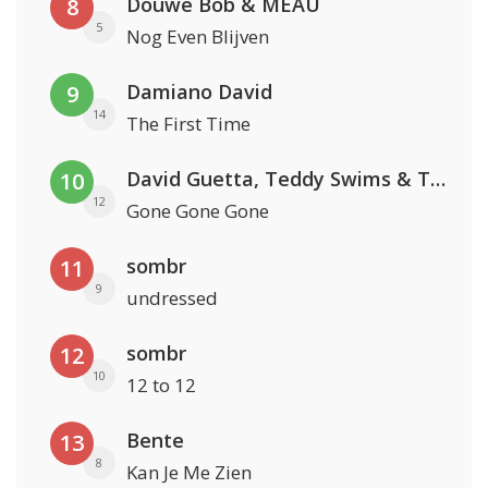
Douwe Bob & MEAU
8
5
Nog Even Blijven
Damiano David
9
14
The First Time
David Guetta, Teddy Swims & Tones And I
10
12
Gone Gone Gone
sombr
11
9
undressed
sombr
12
10
12 to 12
Bente
13
8
Kan Je Me Zien