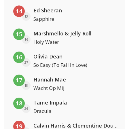
Ed Sheeran
14
13
Sapphire
Marshmello & Jelly Roll
15
16
Holy Water
Olivia Dean
16
27
So Easy (To Fall In Love)
Hannah Mae
17
18
Wacht Op Mij
Tame Impala
18
26
Dracula
Calvin Harris & Clementine Douglas
19