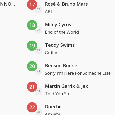
Lustrum U.V.S.V/N.V.V.S.U. & ANNO ONS & Jopke van Dobbenburgh & Roeland Beelen
Rosé & Bruno Mars
17
12
APT
Miley Cyrus
18
27
End of the World
Teddy Swims
19
22
Guilty
Benson Boone
20
21
Sorry I'm Here For Someone Else
Martin Garrix & Jex
21
17
Told You So
Doechii
22
20
Anxiety