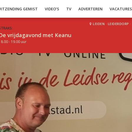
UITZENDING GEMIST
VIDEO’S
TV
ADVERTEREN
VACATURE
LEIDEN
·
LEIDERDORP
·
STRAKS:
De vrijdagavond met Keanu
18.00 - 19.00 uur