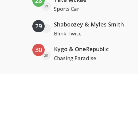
28
29
Sports Car
Shaboozey & Myles Smith
29
Blink Twice
Kygo & OneRepublic
30
28
Chasing Paradise