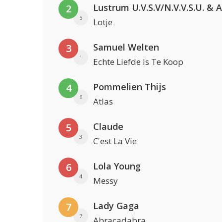
2
5
Lotje
Samuel Welten
3
1
Echte Liefde Is Te Koop
Pommelien Thijs
4
6
Atlas
Claude
5
3
C'est La Vie
Lola Young
6
4
Messy
Lady Gaga
7
7
Abracadabra