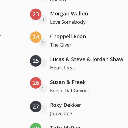
Morgan Wallen
23
19
Love Somebody
r
Chappell Roan
24
24
The Giver
Lucas & Steve & Jordan Shaw
25
Heart First
Suzan & Freek
26
23
Ken Je Dat Gevoel
Roxy Dekker
27
Jouw Idee
Tate McRae