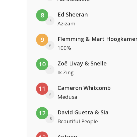
Ed Sheeran
8
18
Azizam
Flemming & Mart Hoogkame
9
9
100%
Zoë Livay & Snelle
10
11
Ik Zing
Cameron Whitcomb
11
8
Medusa
David Guetta & Sia
12
15
Beautiful People
Antoon