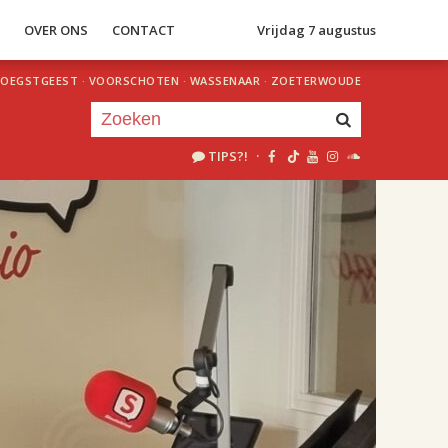
S
OVER ONS
CONTACT
Vrijdag 7 augustus
OEGSTGEEST
·
VOORSCHOTEN
·
WASSENAAR
·
ZOETERWOUDE
TIPS?!
·
Je luistert nu naar
uur 1 van 2
«
Vorig uur
Volgend uur
»
18.00