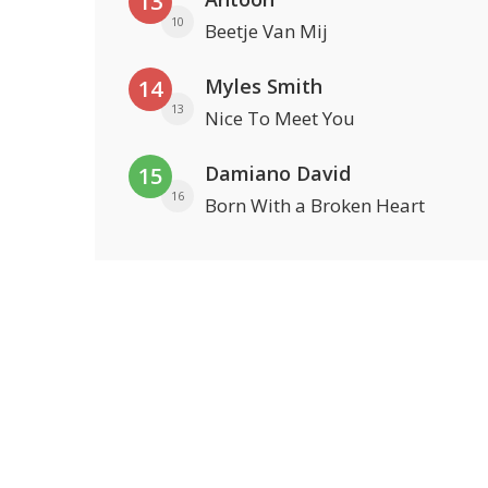
13
10
Beetje Van Mij
Myles Smith
14
13
Nice To Meet You
Damiano David
15
16
Born With a Broken Heart