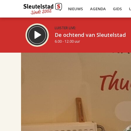
NIEUWS
AGENDA
GIDS
LUISTER LIVE:
De ochtend van Sleutelstad
6.00 - 12.00 uur
17.00
Inklappen