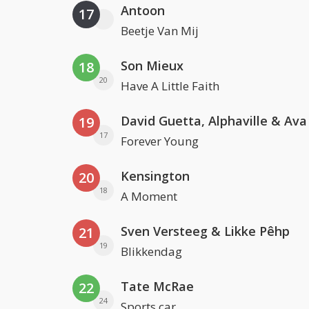
Antoon
17
Beetje Van Mij
Son Mieux
18
20
Have A Little Faith
David Guetta, Alphaville & Av
19
17
Forever Young
Kensington
20
18
A Moment
Sven Versteeg & Likke Pêhp
21
19
Blikkendag
Tate McRae
22
24
Sports car