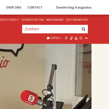
S
OVER ONS
CONTACT
Donderdag 6 augustus
OEGSTGEEST
·
VOORSCHOTEN
·
WASSENAAR
·
ZOETERWOUDE
TIPS?!
·
Je luistert nu naar
uur 1 van 2
«
Vorig uur
Volgend uur
»
18.00