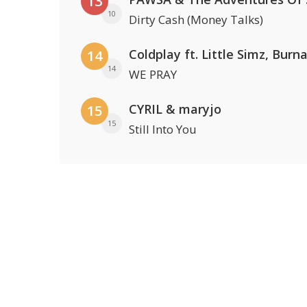
13
10
Dirty Cash (Money Talks)
14
14
WE PRAY
CYRIL & maryjo
15
15
Still Into You