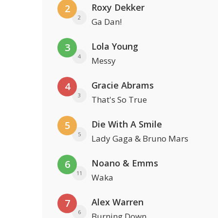
Roxy Dekker
2
2
Ga Dan!
Lola Young
3
4
Messy
Gracie Abrams
4
3
That's So True
Die With A Smile
5
5
Lady Gaga & Bruno Mars
Noano & Emms
6
11
Waka
Alex Warren
7
6
Burning Down