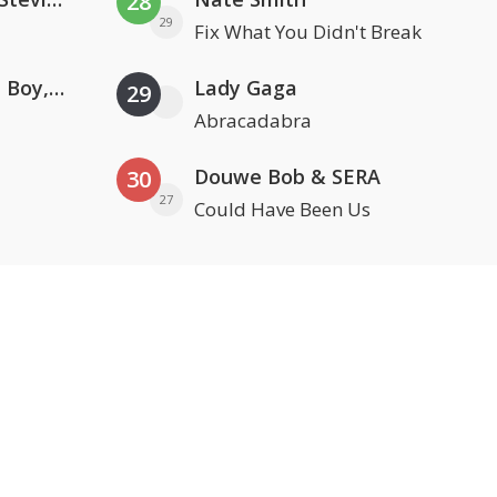
28
29
Fix What You Didn't Break
Coldplay ft. Little Simz, Burna Boy, Elyanna & Tini
Lady Gaga
29
Abracadabra
Douwe Bob & SERA
30
27
Could Have Been Us