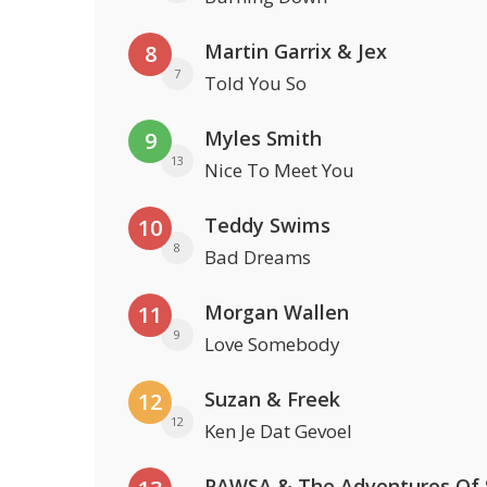
Martin Garrix & Jex
8
7
Told You So
Myles Smith
9
13
Nice To Meet You
Teddy Swims
10
8
Bad Dreams
Morgan Wallen
11
9
Love Somebody
Suzan & Freek
12
12
Ken Je Dat Gevoel