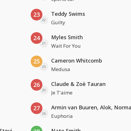
Teddy Swims
23
22
Guilty
Myles Smith
24
21
Wait For You
Cameron Whitcomb
25
25
Medusa
Claude & Zoë Tauran
26
23
Je T'aime
27
26
Euphoria
PAWSA & The Adventures Of Stevie V
Nate Smith