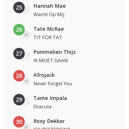
Hannah Mae
25
Wacht Op Mij
Tate McRae
26
29
TIT FOR TAT
Pommelien Thijs
27
IK MOET GAAN
Afrojack
28
25
Never Forget You
Tame Impala
29
Dracula
Roxy Dekker
30
23