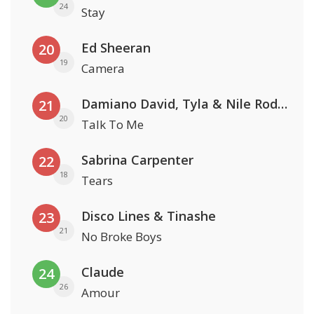
24
Stay
Ed Sheeran
20
19
Camera
Damiano David, Tyla & Nile Rodgers
21
20
Talk To Me
Sabrina Carpenter
22
18
Tears
Disco Lines & Tinashe
23
21
No Broke Boys
Claude
24
26
Amour