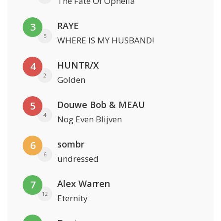
The Fate Of Ophelia
RAYE
3
5
WHERE IS MY HUSBAND!
HUNTR/X
4
2
Golden
Douwe Bob & MEAU
5
4
Nog Even Blijven
sombr
6
6
undressed
Alex Warren
7
12
Eternity