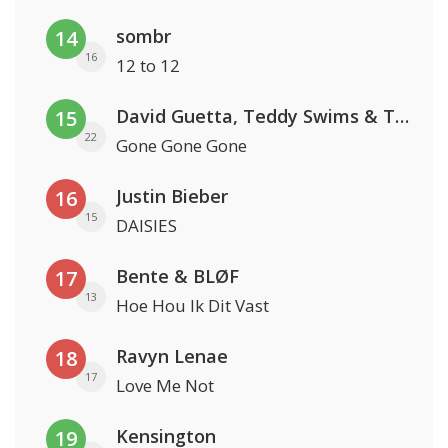
sombr
14
16
12 to 12
David Guetta, Teddy Swims & Tones And I
15
22
Gone Gone Gone
Justin Bieber
16
15
DAISIES
Bente & BLØF
17
13
Hoe Hou Ik Dit Vast
Ravyn Lenae
18
17
Love Me Not
Kensington
19