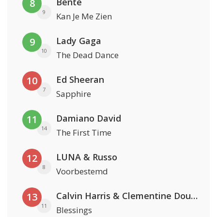
Bente
8
9
Kan Je Me Zien
Lady Gaga
9
10
The Dead Dance
Ed Sheeran
10
7
Sapphire
Damiano David
11
14
The First Time
LUNA & Russo
12
8
Voorbestemd
Calvin Harris & Clementine Douglas
13
11
Blessings